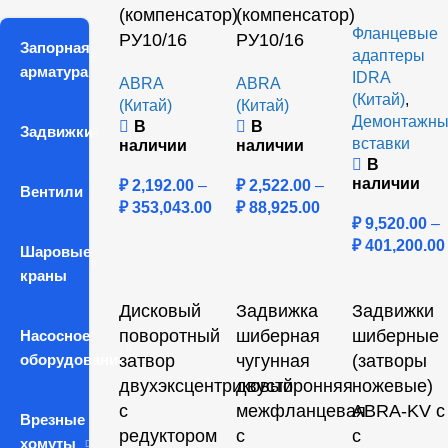
(компенсатор)
(компенсатор)
Фланцевые
РУ10/16
РУ10/16
Запорная
адаптеры
арматура
IDRA
ABRA
ABRA
(Китай)
,
(Китай)
(Китай)
Демонтажн
В
В
Задвижки
вставки
наличии
наличии
В
наличии
₽
2,192.00
–
₽
2,522.00
–
Вентили
₽
353,043.00
₽
88,925.00
₽
9,520.00
–
₽
401,200.00
Шаровые
краны
Дисковый
Задвижка
Задвижки
поворотный
шиберная
шиберные
Насосное
оборудование
затвор
чугунная
(затворы
двухэксцентриковый
двусторонняя
ножевые)
с
межфланцевая
ABRA-KV с
Врезные
редуктором
с
с
хомуты