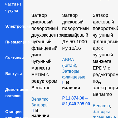
части из
чугуна
Затвор
Затвор
Затвор
дисковый
дисковый
дисковый
Электропривода
поворотный
поворотный
поворотны
двухэксцентриковый
фланцевый
чугунный
чугунный
ДУ 50-1000
фланцевы
Пневмопривода
фланцевый
Ру 10/16
диск
диск
чугунный
Счетчики
ABRA
чугунный
манжета
(Китай)
,
манжета
EPDM с
Затворы
Вантузы
EPDM с
редукторо
фланцевые
редуктором
под
В
Benarmo
электропр
наличии
Демонтажные
Benarmo
вставки
₽
11,874.00
–
Benarmo
,
₽
1,040,395.00
Затворы
Benarmo
,
В
Станции
Затворы
наличии
фланцевые
повышения