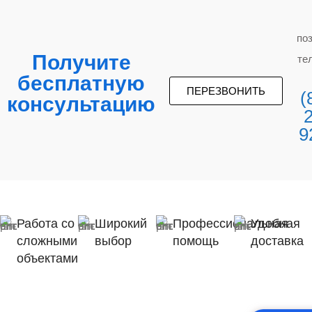
по
Получите
те
бесплатную
ПЕРЕЗВОНИТЬ
(
консультацию
9
Работа со
Широкий
Профессиональная
Удобная
сложными
выбор
помощь
доставка
объектами