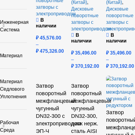
поворотные
(Китай)
,
(Китай)
,
затворы с
Дисковые
Дисковые
электроприводом
поворотные
поворотные
В
Инженерная
затворы с
затворы с
наличии
электроприводом
электропри
Система
В
В
₽
45,576.00
наличии
наличии
–
₽
475,326.00
₽
35,496.00
₽
35,496.00
Материал
–
–
₽
370,192.00
₽
370,192.00
Материал
Затвор
Затвор
Седлового
поворотный
поворотный
Уплотнения
межфланцевый
межфланцевый
чугунный
чугунный
Затвор
DN32-300 с
DN32-300,
поворотны
Рабочая
электроприводом
диск нерж.
межфланц
Среда
ЭП-Ч
сталь AISI