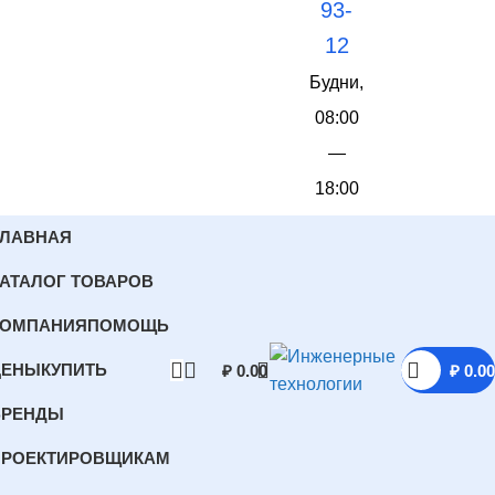
93-
12
Будни,
08:00
—
18:00
ГЛАВНАЯ
АТАЛОГ ТОВАРОВ
КОМПАНИЯ
ПОМОЩЬ
ЦЕНЫ
КУПИТЬ
₽
0.00
₽
0.00
БРЕНДЫ
ПРОЕКТИРОВЩИКАМ