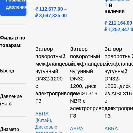
В
давления
₽
112,677.00
–
наличии
₽
3,647,335.00
₽
211,164.00
₽
1,252,847.
Фильтр по
товарам:
Затвор
Затвор
Затвор
поворотный
поворотный
поворотны
межфланцевый
межфланцевый
межфланц
Бренд
чугунный
чугунный
чугунный
DN32-1200
DN32-
DN32-
с
1200, диск
1200, диск
электроприводом
из AISI 316
из AISI 316
Давление
ГЗ
NBR с
с
(бар)
электроприводом
электропр
ABRA
ГЗ
ГЗ
(Китай)
,
Дисковые
ABRA
ABRA
Диаметр