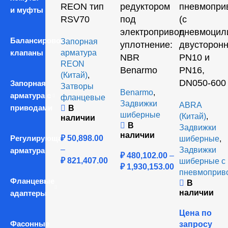
REON тип
редуктором
пневмопри
и муфты
RSV70
под
(с
электропривод
пневмоцил
Балансировочные
Запорная
уплотнение:
двусторон
клапаны
арматура
NBR
PN10 и
REON
Benarmo
PN16,
(Китай)
,
DN050-600
Запорная
Затворы
Benarmo
,
арматура с
фланцевые
Задвижки
ABRA
приводами
В
шиберные
(Китай)
,
наличии
В
Задвижки
наличии
Регулирующая
₽
50,898.00
шиберные
,
–
Задвижки
арматура
₽
480,102.00
–
₽
821,407.00
шиберные с
₽
1,930,153.00
пневмоприв
Фланцевые
В
наличии
адаптеры
Цена по
Фасонные
запросу