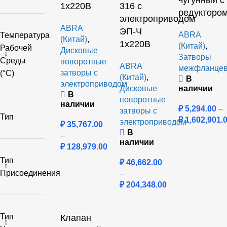
чугунный с
1х220В
316 с
редукторо
электроприводом
ABRA
ЭП-Ч
ABRA
Температура
(Китай)
,
1х220В
(Китай)
,
Рабочей
Дисковые
Затворы
Среды
поворотные
ABRA
межфланце
затворы с
(°C)
(Китай)
,
В
электроприводом
Дисковые
наличии
В
поворотные
наличии
₽
5,294.00
–
затворы с
Тип
₽
1,602,901.
электроприводом
₽
35,767.00
В
–
наличии
₽
128,979.00
Тип
₽
46,662.00
Присоединения
–
₽
204,348.00
Тип
Клапан