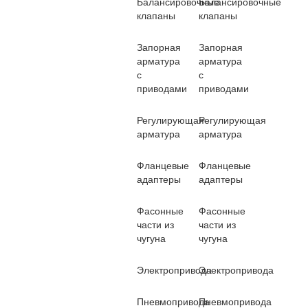
Балансировочные
Балансировочные
клапаны
клапаны
Запорная
Запорная
арматура
арматура
с
с
приводами
приводами
Регулирующая
Регулирующая
арматура
арматура
Фланцевые
Фланцевые
адаптеры
адаптеры
Фасонные
Фасонные
части из
части из
чугуна
чугуна
Электропривода
Электропривода
Пневмопривода
Пневмопривода