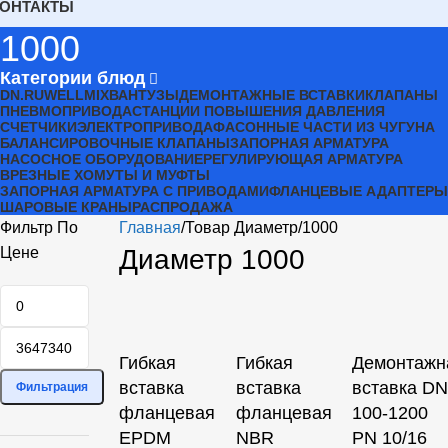
КОНТАКТЫ
1000
Категории блюд
DN.RU
WELLMIX
ВАНТУЗЫ
ДЕМОНТАЖНЫЕ ВСТАВКИ
КЛАПАНЫ
ПНЕВМОПРИВОДА
СТАНЦИИ ПОВЫШЕНИЯ ДАВЛЕНИЯ
СЧЕТЧИКИ
ЭЛЕКТРОПРИВОДА
ФАСОННЫЕ ЧАСТИ ИЗ ЧУГУНА
БАЛАНСИРОВОЧНЫЕ КЛАПАНЫ
ЗАПОРНАЯ АРМАТУРА
НАСОСНОЕ ОБОРУДОВАНИЕ
РЕГУЛИРУЮЩАЯ АРМАТУРА
ВРЕЗНЫЕ ХОМУТЫ И МУФТЫ
ЗАПОРНАЯ АРМАТУРА С ПРИВОДАМИ
ФЛАНЦЕВЫЕ АДАПТЕРЫ
ШАРОВЫЕ КРАНЫ
РАСПРОДАЖА
Фильтр По
Главная
Товар Диаметр
1000
Цене
Диаметр 1000
Гибкая
Гибкая
Демонтажн
вставка
вставка
вставка DN
Фильтрация
фланцевая
фланцевая
100-1200
EPDM
NBR
PN 10/16