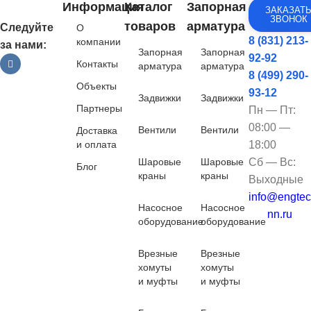
Информация
Каталог
Запорная
ЗАКАЗАТ
ЗВОНОК
товаров
арматура
Следуйте
О
8 (831) 213-
компании
за нами:
Запорная
Запорная
92-92
Контакты
арматура
арматура
8 (499) 290-
Объекты
93-12
Задвижки
Задвижки
Партнеры
Пн — Пт:
08:00 —
Вентили
Вентили
Доставка
и оплата
18:00
Шаровые
Шаровые
Сб — Вс:
Блог
краны
краны
Выходные
info@engtec
Насосное
Насосное
nn.ru
оборудование
оборудование
Врезные
Врезные
хомуты
хомуты
и муфты
и муфты