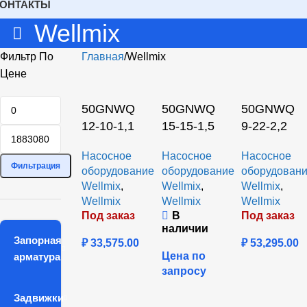
КОНТАКТЫ
Wellmix
Фильтр По
Главная
Wellmix
Цене
50GNWQ
50GNWQ
50GNWQ
12-10-1,1
15-15-1,5
9-22-2,2
Насосное
Насосное
Насосное
Фильтрация
оборудование
оборудование
оборудован
Wellmix
,
Wellmix
,
Wellmix
,
Wellmix
Wellmix
Wellmix
Под заказ
В
Под заказ
наличии
Запорная
₽
33,575.00
₽
53,295.00
Цена по
арматура
запросу
Задвижки