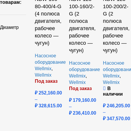
товарам:
80-400/4-G
100-160/2-
100-200/2-
(4 полюса
G (2
G (2
двигателя,
полюса
полюса
Диаметр
рабочее
двигателя,
двигателя,
колесо —
рабочее
рабочее
чугун)
колесо —
колесо —
чугун)
чугун)
Насосное
оборудование
Насосное
Насосное
Wellmix
,
оборудование
оборудован
Wellmix
Wellmix
,
Wellmix
,
Под заказ
Wellmix
Wellmix
Под заказ
В
₽
252,160.00
наличии
–
₽
179,160.00
₽
328,615.00
₽
246,205.00
–
–
₽
236,410.00
₽
347,570.00