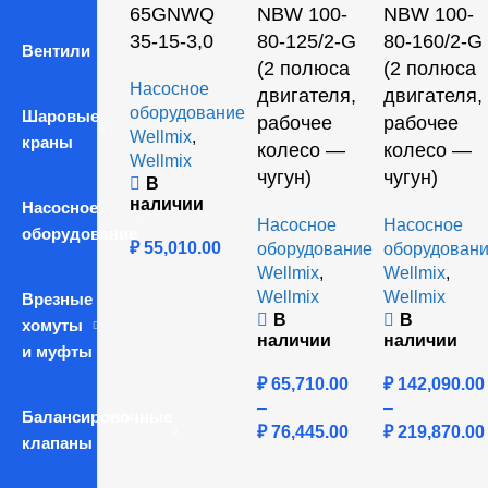
65GNWQ
NBW 100-
NBW 100-
35-15-3,0
80-125/2-G
80-160/2-G
Вентили
(2 полюса
(2 полюса
Насосное
двигателя,
двигателя,
оборудование
Шаровые
рабочее
рабочее
Wellmix
,
краны
колесо —
колесо —
Wellmix
чугун)
чугун)
В
наличии
Насосное
Насосное
Насосное
оборудование
₽
55,010.00
оборудование
оборудован
Wellmix
,
Wellmix
,
Wellmix
Wellmix
Врезные
В
В
хомуты
наличии
наличии
и муфты
₽
65,710.00
₽
142,090.00
–
–
Балансировочные
₽
76,445.00
₽
219,870.00
клапаны