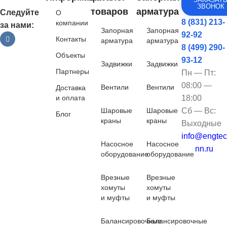
ЗВОНОК
товаров
арматура
Следуйте
О
8 (831) 213-
компании
за нами:
Запорная
Запорная
92-92
Контакты
арматура
арматура
8 (499) 290-
Объекты
93-12
Задвижки
Задвижки
Партнеры
Пн — Пт:
08:00 —
Вентили
Вентили
Доставка
и оплата
18:00
Шаровые
Шаровые
Сб — Вс:
Блог
краны
краны
Выходные
info@engtec
Насосное
Насосное
nn.ru
оборудование
оборудование
Врезные
Врезные
хомуты
хомуты
и муфты
и муфты
Балансировочные
Балансировочные