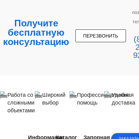
по
Получите
те
бесплатную
ПЕРЕЗВОНИТЬ
(
консультацию
9
Работа со
Широкий
Профессиональная
Удобная
сложными
выбор
помощь
доставка
объектами
Информация
Каталог
Запорная
ЗАКАЗАТ