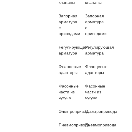
клапаны
клапаны
Запорная
Запорная
арматура
арматура
с
с
приводами
приводами
Регулирующая
Регулирующая
арматура
арматура
Фланцевые
Фланцевые
адаптеры
адаптеры
Фасонные
Фасонные
части из
части из
чугуна
чугуна
Электропривода
Электропривода
Пневмопривода
Пневмопривода