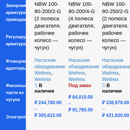
NBW 100-
NBW 100-
NBW 100-
Запорная
80-200/2-G
80-200/4-G
80-250/2-G
арматура с
(2 полюса
(4 полюса
(2 полюса
приводами
двигателя,
двигателя,
двигателя,
рабочее
рабочее
рабочее
Регулирующая
колесо —
колесо —
колесо —
арматура
чугун)
чугун)
чугун)
Насосное
Насосное
Насосное
Фланцевые
оборудование
оборудование
оборудован
адаптеры
Wellmix
,
Wellmix
,
Wellmix
,
Wellmix
Wellmix
Wellmix
Фасонные
В
Под заказ
В
наличии
наличии
части из
₽
84,010.00
чугуна
₽
244,780.00
₽
338,970.00
–
–
–
₽
91,785.00
₽
305,615.00
₽
431,920.00
Электропривода