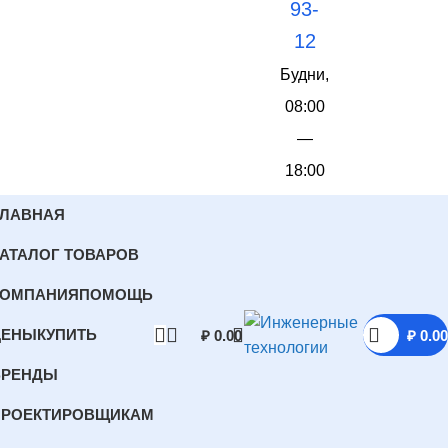
93-
12
Будни,
08:00
—
18:00
ГЛАВНАЯ
АТАЛОГ ТОВАРОВ
КОМПАНИЯ
ПОМОЩЬ
ЦЕНЫ
КУПИТЬ
₽
0.00
₽
0.00
БРЕНДЫ
ПРОЕКТИРОВЩИКАМ