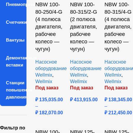
NBW 100-
NBW 100-
NBW 100-
Пневмопривода
80-250/4-G
80-315/2-G
80-315/4-G
(4 полюса
(2 полюса
(4 полюса
Счетчики
двигателя,
двигателя,
двигателя,
рабочее
рабочее
рабочее
Вантузы
колесо —
колесо —
колесо —
чугун)
чугун)
чугун)
Демонтажные
Насосное
Насосное
Насосное
вставки
оборудование
оборудование
оборудован
Wellmix
,
Wellmix
,
Wellmix
,
Wellmix
Wellmix
Wellmix
Станции
Под заказ
Под заказ
Под заказ
повышения
давления
₽
135,035.00
₽
413,915.00
₽
138,345.00
–
–
₽
182,070.00
₽
212,450.00
Фильтр по
NBW 100-
NBW 125-
NBW 125-