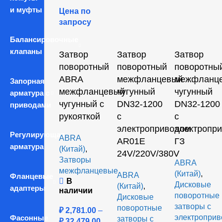
и муфты
Цена по
запросу
Балансировочные
клапаны
Затвор
Затвор
Затвор
поворотный
поворотный
поворотны
ABRA
межфланцевый
межфланц
Запорная
межфланцевый
чугунный
чугунный
арматура с
чугунный с
DN32-1200
DN32-1200
приводами
рукояткой
с
с
электроприводом
электропр
Регулирующая
ABRA
AR01E
ГЗ
арматура
(Китай)
,
24V/220V/380V
Затворы
ABRA
межфланцевые
(Китай)
,
ABRA
Фланцевые
В
Дисковые
(Китай)
,
адаптеры
наличии
поворотные
Дисковые
затворы с
поворотные
₽
2,781.00
–
электропри
Фасонные
затворы с
₽
32,479.00