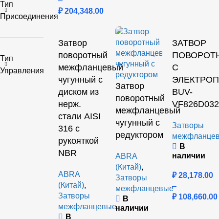
–
Тип
₽
204,348.00
Присоединения
Затвор
ЗАТВОР
поворотный
ПОВОРОТ
Тип
межфланцевый
С
Управления
чугунный с
ЭЛЕКТРО
Затвор
диском из
BUV-
поворотный
нерж.
VF826D03
межфланцевый
стали AISI
чугунный с
Затворы
316 с
редуктором
межфланце
рукояткой
В
NBR
наличии
ABRA
(Китай)
,
ABRA
₽
28,178.00
Затворы
(Китай)
,
–
межфланцевые
Затворы
₽
108,660.00
В
межфланцевые
наличии
В