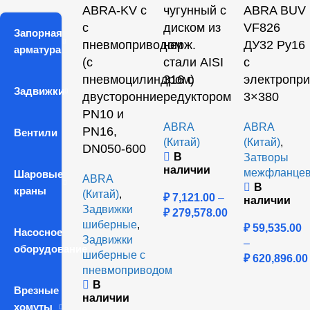
ABRA-KV с
чугунный с
ABRA BUV
с
диском из
VF826
Запорная
пневмоприводом
нерж.
ДУ32 Ру16
арматура
(с
стали AISI
с
пневмоцилиндром)
316 с
электропр
Задвижки
двусторонние
редуктором
3×380
PN10 и
ABRA
ABRA
PN16,
Вентили
(Китай)
(Китай)
,
DN050-600
В
Затворы
наличии
межфланце
Шаровые
ABRA
В
краны
(Китай)
,
₽
7,121.00
–
наличии
Задвижки
₽
279,578.00
шиберные
,
₽
59,535.00
Насосное
Задвижки
–
оборудование
шиберные с
₽
620,896.00
пневмоприводом
В
Врезные
наличии
хомуты