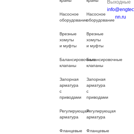
краны
краны
Выходные
info@engtec
Насосное
Насосное
nn.ru
оборудование
оборудование
Врезные
Врезные
хомуты
хомуты
и муфты
и муфты
Балансировочные
Балансировочные
клапаны
клапаны
Запорная
Запорная
арматура
арматура
с
с
приводами
приводами
Регулирующая
Регулирующая
арматура
арматура
Фланцевые
Фланцевые