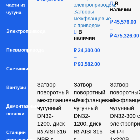
В
части из
электроприводом
,
наличии
Затворы
чугуна
межфланцевые
₽
45,576.00
с приводом
–
Электропривода
В
₽
475,326.00
наличии
Пневмопривода
₽
24,300.00
–
₽
93,582.00
Счетчики
Затвор
Затвор
Затвор
Вантузы
поворотный
поворотный
поворотны
межфланцевый
межфланцевый
межфланц
Демонтажные
чугунный
чугунный
чугунный
вставки
DN32-
DN32-
DN32-300 с
1200, диск
1200, диск
электропр
из AISI 316
из AISI 316
ЭП-Ч
Станции
NBR с
с
1х220В
повышения