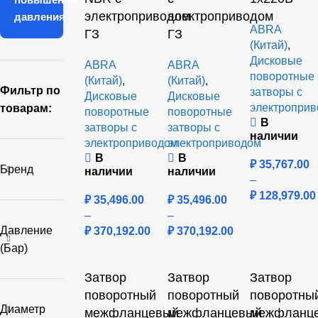
электроприводом
электроприводом
давления
ABRA
ГЗ
ГЗ
(Китай)
,
Дисковые
ABRA
ABRA
поворотные
(Китай)
,
(Китай)
,
Фильтр по
затворы с
Дисковые
Дисковые
электропри
товарам:
поворотные
поворотные
В
затворы с
затворы с
наличии
электроприводом
электроприводом
В
В
₽
35,767.00
Бренд
наличии
наличии
–
₽
128,979.00
₽
35,496.00
₽
35,496.00
–
–
Давление
₽
370,192.00
₽
370,192.00
(бар)
Затвор
Затвор
Затвор
поворотный
поворотный
поворотны
Диаметр
межфланцевый
межфланцевый
межфланц