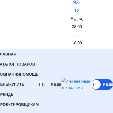
93-
12
Будни,
08:00
—
18:00
ГЛАВНАЯ
АТАЛОГ ТОВАРОВ
КОМПАНИЯ
ПОМОЩЬ
ЦЕНЫ
КУПИТЬ
₽
0.00
₽
0.00
БРЕНДЫ
ПРОЕКТИРОВЩИКАМ