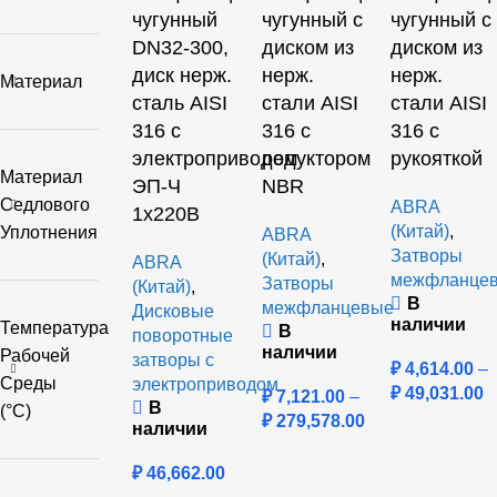
чугунный
чугунный с
чугунный с
DN32-300,
диском из
диском из
диск нерж.
нерж.
нерж.
Материал
сталь AISI
стали AISI
стали AISI
316 с
316 с
316 с
электроприводом
редуктором
рукояткой
Материал
ЭП-Ч
NBR
Седлового
ABRA
1х220В
(Китай)
,
Уплотнения
ABRA
Затворы
(Китай)
,
ABRA
межфланце
Затворы
(Китай)
,
В
межфланцевые
Дисковые
наличии
Температура
В
поворотные
наличии
Рабочей
затворы с
₽
4,614.00
–
Среды
электроприводом
₽
49,031.00
₽
7,121.00
–
В
(°C)
₽
279,578.00
наличии
₽
46,662.00