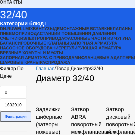
КОНТАКТЫ
32/40
Категории блюд
DN.RU
WELLMIX
ВАНТУЗЫ
ДЕМОНТАЖНЫЕ ВСТАВКИ
КЛАПАНЫ
ПНЕВМОПРИВОДА
СТАНЦИИ ПОВЫШЕНИЯ ДАВЛЕНИЯ
СЧЕТЧИКИ
ЭЛЕКТРОПРИВОДА
ФАСОННЫЕ ЧАСТИ ИЗ ЧУГУНА
БАЛАНСИРОВОЧНЫЕ КЛАПАНЫ
ЗАПОРНАЯ АРМАТУРА
НАСОСНОЕ ОБОРУДОВАНИЕ
РЕГУЛИРУЮЩАЯ АРМАТУРА
ВРЕЗНЫЕ ХОМУТЫ И МУФТЫ
ЗАПОРНАЯ АРМАТУРА С ПРИВОДАМИ
ФЛАНЦЕВЫЕ АДАПТЕРЫ
ШАРОВЫЕ КРАНЫ
РАСПРОДАЖА
Фильтр По
Главная
Товар Диаметр
32/40
Цене
Диаметр 32/40
Задвижки
Затвор
Затвор
шиберные
ABRA
дисковый
Фильтрация
(затворы
поворотный
поворотны
ножевые)
межфланцевый
межфланц