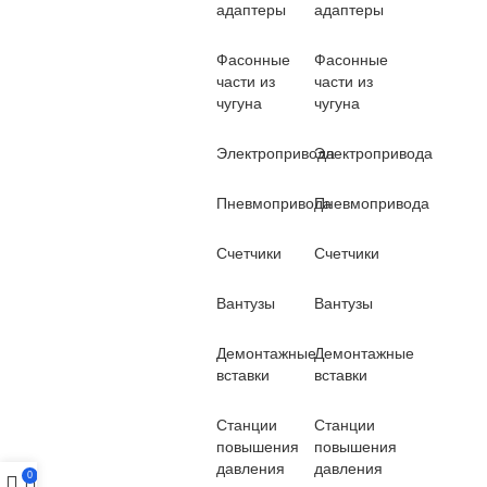
адаптеры
адаптеры
Фасонные
Фасонные
части из
части из
чугуна
чугуна
Электропривода
Электропривода
Пневмопривода
Пневмопривода
Счетчики
Счетчики
Вантузы
Вантузы
Демонтажные
Демонтажные
вставки
вставки
Станции
Станции
повышения
повышения
давления
давления
0