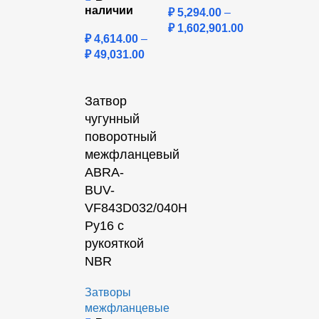
наличии
₽
5,294.00
–
₽
1,602,901.00
₽
4,614.00
–
₽
49,031.00
Затвор
чугунный
поворотный
межфланцевый
ABRA-
BUV-
VF843D032/040H
Ру16 с
рукояткой
NBR
Затворы
межфланцевые