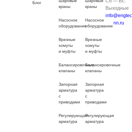
Шаровые
Шаровые
Сб — Вс:
Блог
краны
краны
Выходные
info@engtec
Насосное
Насосное
nn.ru
оборудование
оборудование
Врезные
Врезные
хомуты
хомуты
и муфты
и муфты
Балансировочные
Балансировочные
клапаны
клапаны
Запорная
Запорная
арматура
арматура
с
с
приводами
приводами
Регулирующая
Регулирующая
арматура
арматура