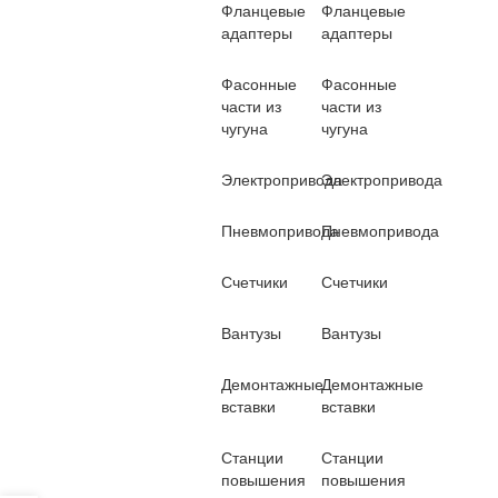
Фланцевые
Фланцевые
адаптеры
адаптеры
Фасонные
Фасонные
части из
части из
чугуна
чугуна
Электропривода
Электропривода
Пневмопривода
Пневмопривода
Счетчики
Счетчики
Вантузы
Вантузы
Демонтажные
Демонтажные
вставки
вставки
Станции
Станции
повышения
повышения