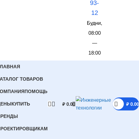
93-
12
Будни,
08:00
—
18:00
ГЛАВНАЯ
АТАЛОГ ТОВАРОВ
КОМПАНИЯ
ПОМОЩЬ
ЦЕНЫ
КУПИТЬ
₽
0.00
₽
0.00
БРЕНДЫ
ПРОЕКТИРОВЩИКАМ