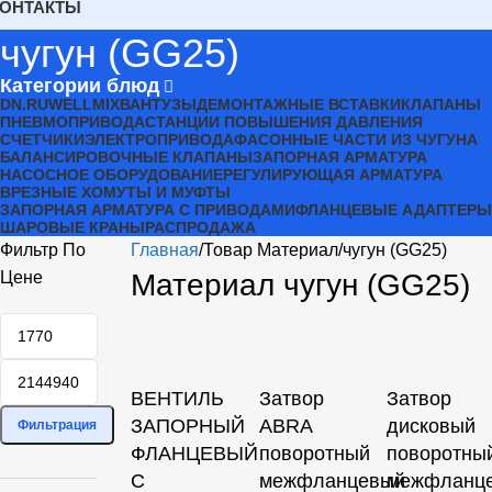
КОНТАКТЫ
чугун (GG25)
Категории блюд
DN.RU
WELLMIX
ВАНТУЗЫ
ДЕМОНТАЖНЫЕ ВСТАВКИ
КЛАПАНЫ
ПНЕВМОПРИВОДА
СТАНЦИИ ПОВЫШЕНИЯ ДАВЛЕНИЯ
СЧЕТЧИКИ
ЭЛЕКТРОПРИВОДА
ФАСОННЫЕ ЧАСТИ ИЗ ЧУГУНА
БАЛАНСИРОВОЧНЫЕ КЛАПАНЫ
ЗАПОРНАЯ АРМАТУРА
НАСОСНОЕ ОБОРУДОВАНИЕ
РЕГУЛИРУЮЩАЯ АРМАТУРА
ВРЕЗНЫЕ ХОМУТЫ И МУФТЫ
ЗАПОРНАЯ АРМАТУРА С ПРИВОДАМИ
ФЛАНЦЕВЫЕ АДАПТЕРЫ
ШАРОВЫЕ КРАНЫ
РАСПРОДАЖА
Фильтр По
Главная
Товар Материал
чугун (GG25)
Цене
Материал чугун (GG25)
ВЕНТИЛЬ
Затвор
Затвор
ЗАПОРНЫЙ
ABRA
дисковый
Фильтрация
ФЛАНЦЕВЫЙ
поворотный
поворотны
С
межфланцевый
межфланц