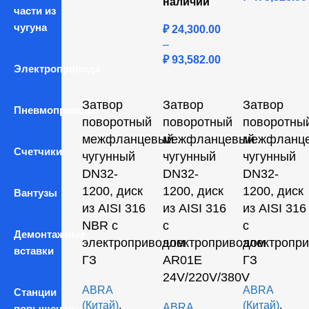
наличии
части из
чугуна
₽
24,300.00
–
₽
93,582.00
Электропривода
Затвор
Затвор
Затвор
Пневмопривода
поворотный
поворотный
поворотны
межфланцевый
межфланцевый
межфланц
Счетчики
чугунный
чугунный
чугунный
DN32-
DN32-
DN32-
1200, диск
1200, диск
1200, диск
Вантузы
из AISI 316
из AISI 316
из AISI 316
NBR с
с
с
Демонтажные
электроприводом
электроприводом
электропр
вставки
ГЗ
AR01E
ГЗ
24V/220V/380V
ABRA
ABRA
Станции
(Китай)
,
(Китай)
,
ABRA
повышения