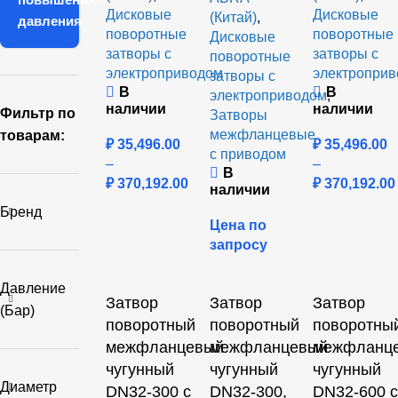
Дисковые
Дисковые
(Китай)
,
давления
поворотные
поворотные
Дисковые
затворы с
затворы с
поворотные
электроприводом
электропри
затворы с
В
В
электроприводом
,
наличии
наличии
Фильтр по
Затворы
межфланцевые
товарам:
₽
35,496.00
₽
35,496.00
с приводом
–
–
В
₽
370,192.00
₽
370,192.00
наличии
Бренд
Цена по
запросу
Давление
Затвор
Затвор
Затвор
(бар)
поворотный
поворотный
поворотны
межфланцевый
межфланцевый
межфланц
чугунный
чугунный
чугунный
Диаметр
DN32-300 с
DN32-300,
DN32-600 с