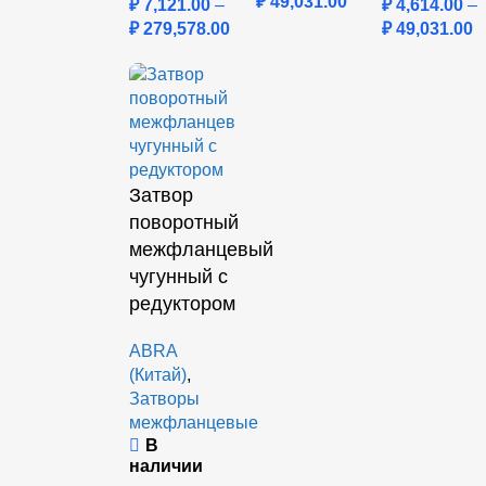
₽
49,031.00
₽
7,121.00
–
₽
4,614.00
–
₽
279,578.00
₽
49,031.00
Затвор
поворотный
межфланцевый
чугунный с
редуктором
ABRA
(Китай)
,
Затворы
межфланцевые
В
наличии