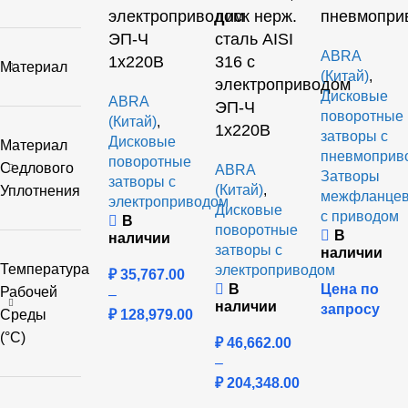
электроприводом
диск нерж.
пневмопри
ЭП-Ч
сталь AISI
ABRA
1х220В
316 с
Материал
(Китай)
,
электроприводом
Дисковые
ABRA
ЭП-Ч
поворотные
(Китай)
,
1х220В
затворы с
Дисковые
Материал
пневмоприв
поворотные
Седлового
ABRA
Затворы
затворы с
(Китай)
,
Уплотнения
межфланце
электроприводом
Дисковые
с приводом
В
поворотные
В
наличии
затворы с
наличии
Температура
электроприводом
₽
35,767.00
В
Цена по
Рабочей
–
наличии
запросу
Среды
₽
128,979.00
(°C)
₽
46,662.00
–
₽
204,348.00