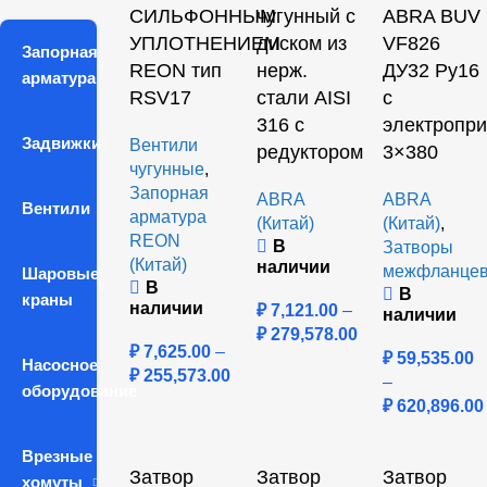
СИЛЬФОННЫМ
чугунный с
ABRA BUV
УПЛОТНЕНИЕМ
диском из
VF826
Запорная
REON тип
нерж.
ДУ32 Ру16
арматура
RSV17
стали AISI
с
316 с
электропр
Задвижки
Вентили
редуктором
3×380
чугунные
,
Запорная
ABRA
ABRA
Вентили
арматура
(Китай)
(Китай)
,
REON
В
Затворы
(Китай)
наличии
межфланце
Шаровые
В
В
краны
наличии
₽
7,121.00
–
наличии
₽
279,578.00
₽
7,625.00
–
₽
59,535.00
Насосное
₽
255,573.00
–
оборудование
₽
620,896.00
Врезные
Затвор
Затвор
Затвор
хомуты