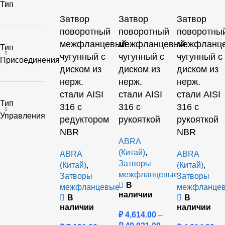
Тип
Затвор
Затвор
Затвор
поворотный
поворотный
поворотны
межфланцевый
межфланцевый
межфланц
Тип
чугунный с
чугунный с
чугунный с
Присоединения
диском из
диском из
диском из
нерж.
нерж.
нерж.
стали AISI
стали AISI
стали AISI
Тип
316 с
316 с
316 с
Управления
редуктором
рукояткой
рукояткой
NBR
NBR
ABRA
(Китай)
,
ABRA
ABRA
Затворы
(Китай)
,
(Китай)
,
межфланцевые
Затворы
Затворы
В
межфланцевые
межфланце
наличии
В
В
наличии
наличии
₽
4,614.00
–