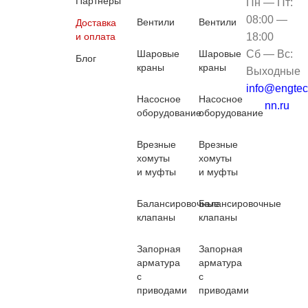
Партнеры
Пн — Пт:
08:00 —
Вентили
Вентили
Доставка
и оплата
18:00
Шаровые
Шаровые
Сб — Вс:
Блог
краны
краны
Выходные
info@engtec
Насосное
Насосное
nn.ru
оборудование
оборудование
Врезные
Врезные
хомуты
хомуты
и муфты
и муфты
Балансировочные
Балансировочные
клапаны
клапаны
Запорная
Запорная
арматура
арматура
с
с
приводами
приводами