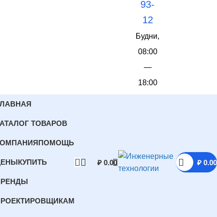
93-
12
Будни,
08:00
—
18:00
ГЛАВНАЯ
АТАЛОГ ТОВАРОВ
КОМПАНИЯ
ПОМОЩЬ
ЦЕНЫ
КУПИТЬ
₽
0.00
₽
0.00
БРЕНДЫ
ПРОЕКТИРОВЩИКАМ