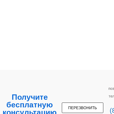
по
Получите
те
бесплатную
ПЕРЕЗВОНИТЬ
(
консультацию