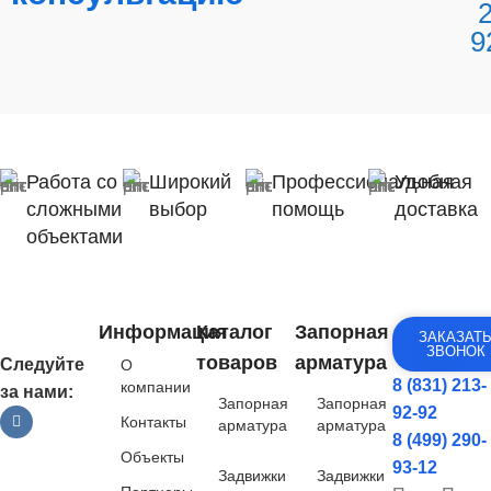
9
Работа со
Широкий
Профессиональная
Удобная
сложными
выбор
помощь
доставка
объектами
Информация
Каталог
Запорная
ЗАКАЗАТ
ЗВОНОК
товаров
арматура
Следуйте
О
8 (831) 213-
компании
за нами:
Запорная
Запорная
92-92
Контакты
арматура
арматура
8 (499) 290-
Объекты
93-12
Задвижки
Задвижки