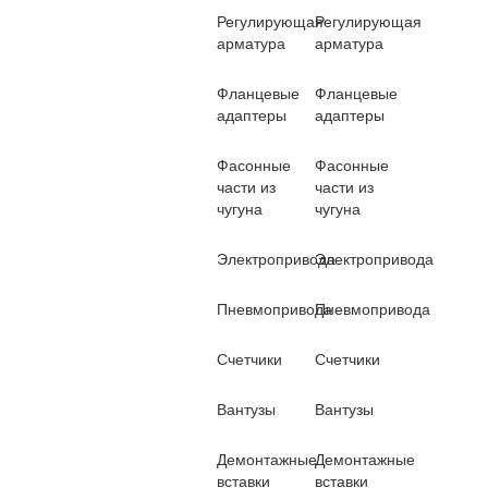
Регулирующая
Регулирующая
арматура
арматура
Фланцевые
Фланцевые
адаптеры
адаптеры
Фасонные
Фасонные
части из
части из
чугуна
чугуна
Электропривода
Электропривода
Пневмопривода
Пневмопривода
Счетчики
Счетчики
Вантузы
Вантузы
Демонтажные
Демонтажные
вставки
вставки