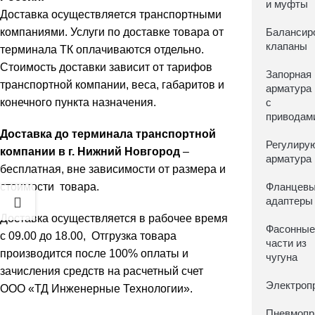
и муфты
Доставка осуществляется транспортными
компаниями. Услуги по доставке товара от
Балансир
клапаны
терминала ТК оплачиваются отдельно.
Стоимость доставки зависит от тарифов
Запорная
транспортной компании, веса, габаритов и
арматура
конечного пункта назначения.
с
приводам
Доставка до терминала транспортной
Регулиру
компании в г. Нижний Новгород
–
арматура
бесплатная, вне зависимости от размера и
стоимости товара.
Фланцев
адаптеры
Доставка осуществляется в рабочее время
Фасонны
с 09.00 до 18.00, Отгрузка товара
части из
производится после 100% оплаты и
чугуна
зачисления средств на расчетный счет
Электроп
ООО «ТД Инженерные Технологии».
Пневмопр