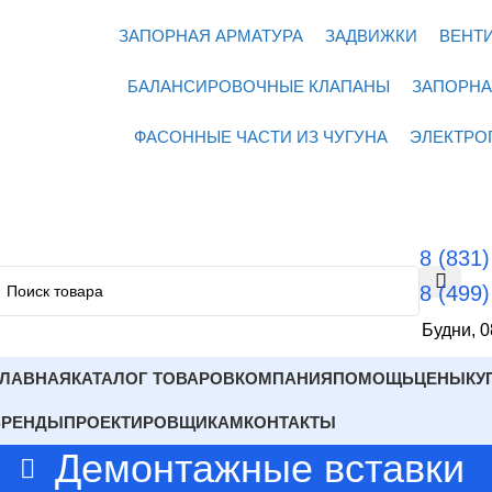
ЗАПОРНАЯ АРМАТУРА
ЗАДВИЖКИ
ВЕНТ
БАЛАНСИРОВОЧНЫЕ КЛАПАНЫ
ЗАПОРНА
ФАСОННЫЕ ЧАСТИ ИЗ ЧУГУНА
ЭЛЕКТРО
8 (831
8 (499
Будни, 0
ГЛАВНАЯ
КАТАЛОГ ТОВАРОВ
КОМПАНИЯ
ПОМОЩЬ
ЦЕНЫ
КУ
БРЕНДЫ
ПРОЕКТИРОВЩИКАМ
КОНТАКТЫ
Демонтажные вставки