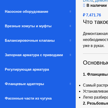
DN.ru
,
Демонт
В наличии
Насосное оборудование
₽
7,471.76
Что тако
Врезные хомуты и муфты
Демонтажная 
необходимост
Балансировочные клапаны
уже в руках.
Запорная арматура с приводами
Основные
Регулирующая арматура
1. Фланцевы
Фланцевые адаптеры
Самый распро
Устанавливаю
Легко разбир
Фасонные части из чугуна
2. Резьбовы