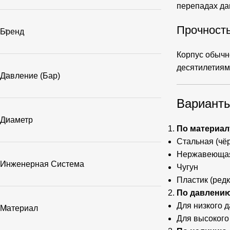
перепадах да
Прочност
Бренд
Корпус обычн
десятилетиям
Давление (бар)
Варианты
Диаметр
По материал
Стальная (чё
Нержавеющая
Инженерная Система
Чугун
Пластик (редк
По давлению
Для низкого д
Материал
Для высокого 