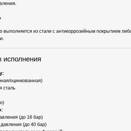
вления.
ь
о выполняется из стали с антикоррозийным покрытием ли
и.
 исполнения
у:
рная/оцинкованная)
 сталь
о)
:
авления (до 16 бар)
давления (до 40 бар)