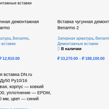
нтажные вставки
унная демонтажная
Вставка чугунная демон
narmo
Benarmo 2
атура
,
Benarmo
,
Запорная арматура
,
Benarm
 вставки
Демонтажные вставки
В наличии
₽
12,910.00
₽
33,270.00
–
₽
188,100.00
 вставка DN.ru
Ду50 Ру10/16
ая, корпус — ковкий
00, уплотнение — EPDM,
 мм, цвет — синий