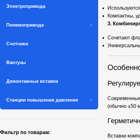
Электропривода
Используются
Компактны, у
3. Комбинир
Пневмопривода
Сочетают фла
Счетчики
Универсальны
Вантузы
Особенно
Демонтажные вставки
Регулиру
Современные 
Станции повышения давления
(обычно ±50 
Герметичн
Фильтр по товарам:
Вставки комп