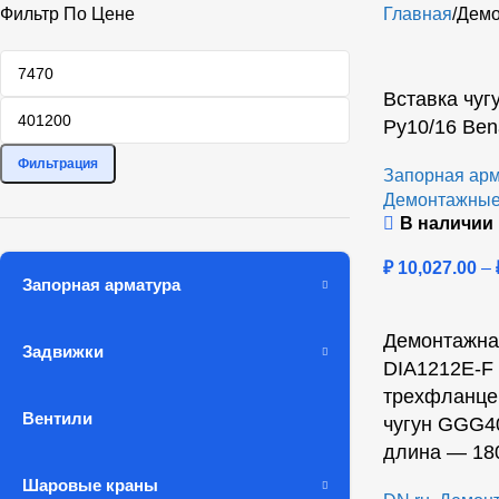
Фильтр По Цене
Главная
Демо
Вставка чуг
Ру10/16 Be
Фильтрация
Запорная арм
Демонтажные
В наличии
₽
10,027.00
–
Запорная арматура
Демонтажная
Задвижки
DIA1212E-F 
трехфланцев
Вентили
чугун GGG4
длина — 180
Шаровые краны