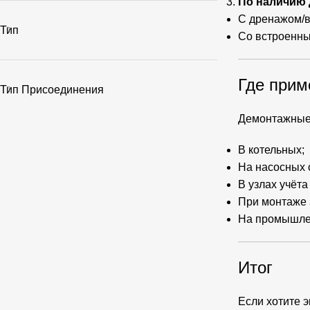
По наличию 
С дренажом/в
Тип
Со встроенн
Где прим
Тип Присоединения
Демонтажные
В котельных;
На насосных 
В узлах учёта
При монтаже 
На промышлен
Итог
Если хотите 