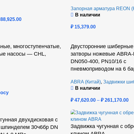
Запорная арматура REON (
В наличии
88,925.00
₽
15,379.00
ные, многоступенчатые,
Двусторонние шиберные
ые насосы — CHL,
затворы ножевые ABRA-
DN050-400, PN10/16 с
пневмоприводом на 6 ба
ABRA (Китай)
,
Задвижки ши
В наличии
росу
₽
47,620.00
–
₽
261,170.00
гунная двухдисковая с
Задвижка чугунная с об
шпинделем 30ч6бр DN
клином ABRA