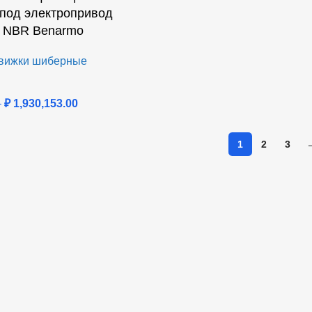
под электропривод
: NBR Benarmo
вижки шиберные
–
₽
1,930,153.00
1
2
3