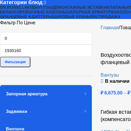
Категории блюд
DN.RU
WELLMIX
ВАНТУЗЫ
ДЕМОНТАЖНЫЕ ВСТАВКИ
КЛАПАНЫ
БАЛАНСИРОВОЧНЫЕ КЛАПАНЫ
ЗАПОРНАЯ АРМАТУРА
НАСОСН
ФЛАНЦЕВЫЕ АДАПТЕРЫ
ШАРОВЫЕ КРАНЫ
РАСПРОДАЖА
Фильтр По Цене
Главная
Това
Воздухоотво
фланцевый 
Фильтрация
Вантузы
В наличии
₽
6,675.00
–
₽
Запорная арматура
Задвижки
Гибкая вст
(компенсато
Вентили