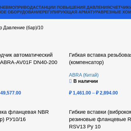
ПНЕВМОПРИВОДА
СТАНЦИИ ПОВЫШЕНИЯ ДАВЛЕНИЯ
СЧЕТЧИК
ОЕ ОБОРУДОВАНИЕ
РЕГУЛИРУЮЩАЯ АРМАТУРА
ВРЕЗНЫЕ ХО
р Давление (бар)
10
дчик автоматический
Гибкая вставка резьбов
ABRA-AV01F DN40-200
(компенсатор)
ABRA (Китай)
В наличии
49,577.00
₽
1,461.00
–
₽
2,894.00
авка фланцевая NBR
Гибкие вставки (виброк
р) РУ10/16
резиновые фланцевые 
RSV13 Ру 10