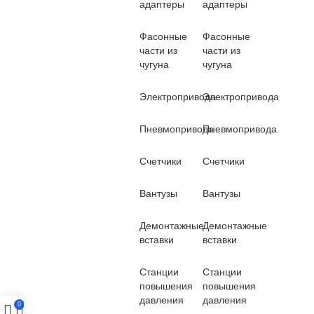
адаптеры
адаптеры
Фасонные
Фасонные
части из
части из
чугуна
чугуна
Электропривода
Электропривода
Пневмопривода
Пневмопривода
Счетчики
Счетчики
Вантузы
Вантузы
Демонтажные
Демонтажные
вставки
вставки
Станции
Станции
повышения
повышения
давления
давления
0