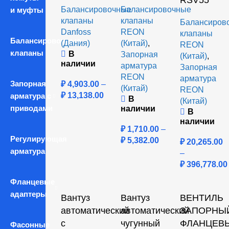
RSV55
Балансировочные
Балансировочные
и муфты
клапаны
клапаны
Балансиров
Danfoss
REON
клапаны
Балансировочные
(Дания)
(Китай)
,
REON
клапаны
В
Запорная
(Китай)
,
наличии
арматура
Запорная
REON
арматура
Запорная
₽
4,903.00
–
(Китай)
REON
₽
13,138.00
арматура с
В
(Китай)
приводами
наличии
В
наличии
₽
1,710.00
–
Регулирующая
₽
5,382.00
₽
20,265.00
арматура
–
₽
396,778.00
Фланцевые
адаптеры
Вантуз
Вантуз
ВЕНТИЛЬ
автоматический
автоматический
ЗАПОРНЫ
с
чугунный
ФЛАНЦЕВ
Фасонные