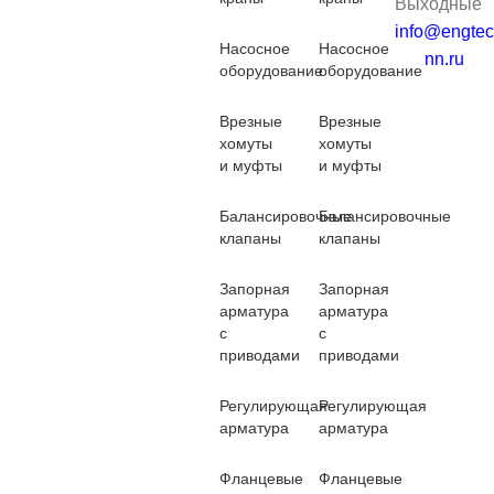
Выходные
info@engtec
Насосное
Насосное
nn.ru
оборудование
оборудование
Врезные
Врезные
хомуты
хомуты
и муфты
и муфты
Балансировочные
Балансировочные
клапаны
клапаны
Запорная
Запорная
арматура
арматура
с
с
приводами
приводами
Регулирующая
Регулирующая
арматура
арматура
Фланцевые
Фланцевые