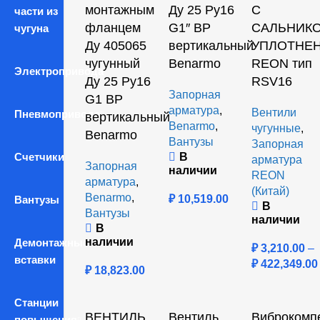
монтажным
Ду 25 Ру16
С
части из
фланцем
G1″ ВР
САЛЬНИК
чугуна
Ду 405065
вертикальный
УПЛОТНЕ
чугунный
Benarmo
REON тип
Электропривода
Ду 25 Ру16
RSV16
Запорная
G1 ВР
арматура
,
Вентили
Пневмопривода
вертикальный
Benarmo
,
чугунные
,
Benarmo
Вантузы
Запорная
Счетчики
В
арматура
Запорная
наличии
REON
арматура
,
(Китай)
Benarmo
,
₽
10,519.00
Вантузы
В
Вантузы
наличии
В
наличии
Демонтажные
₽
3,210.00
–
вставки
₽
422,349.00
₽
18,823.00
Станции
ВЕНТИЛЬ
Вентиль
Виброкомп
повышения