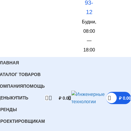
93-
12
Будни,
08:00
—
18:00
ГЛАВНАЯ
АТАЛОГ ТОВАРОВ
КОМПАНИЯ
ПОМОЩЬ
ЦЕНЫ
КУПИТЬ
₽
0.00
₽
0.00
БРЕНДЫ
ПРОЕКТИРОВЩИКАМ