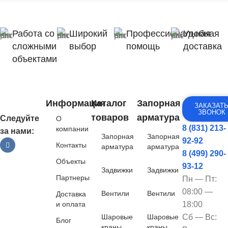
Работа со
Широкий
Профессиональная
Удобная
сложными
выбор
помощь
доставка
объектами
Информация
Каталог
Запорная
ЗАКАЗАТ
ЗВОНОК
товаров
арматура
Следуйте
О
8 (831) 213-
компании
за нами:
Запорная
Запорная
92-92
Контакты
арматура
арматура
8 (499) 290-
Объекты
93-12
Задвижки
Задвижки
Партнеры
Пн — Пт:
08:00 —
Вентили
Вентили
Доставка
и оплата
18:00
Шаровые
Шаровые
Сб — Вс:
Блог
краны
краны