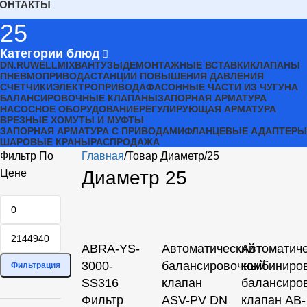
КОНТАКТЫ
25
Категории блюд
DN.RU
WELLMIX
ВАНТУЗЫ
ДЕМОНТАЖНЫЕ ВСТАВКИ
КЛАПАНЫ
ПНЕВМОПРИВОДА
СТАНЦИИ ПОВЫШЕНИЯ ДАВЛЕНИЯ
СЧЕТЧИКИ
ЭЛЕКТРОПРИВОДА
ФАСОННЫЕ ЧАСТИ ИЗ ЧУГУНА
БАЛАНСИРОВОЧНЫЕ КЛАПАНЫ
ЗАПОРНАЯ АРМАТУРА
НАСОСНОЕ ОБОРУДОВАНИЕ
РЕГУЛИРУЮЩАЯ АРМАТУРА
ВРЕЗНЫЕ ХОМУТЫ И МУФТЫ
ЗАПОРНАЯ АРМАТУРА С ПРИВОДАМИ
ФЛАНЦЕВЫЕ АДАПТЕРЫ
ШАРОВЫЕ КРАНЫ
РАСПРОДАЖА
Фильтр По
Главная
Товар Диаметр
25
Цене
Диаметр 25
ABRA-YS-
Автоматический
Автоматич
3000-
балансировочный
комбиниро
Фильтрация
SS316
клапан
балансиро
Фильтр
ASV-PV DN
клапан AB-