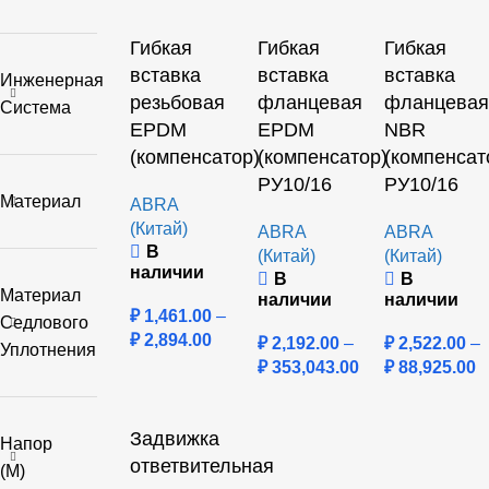
Гибкая
Гибкая
Гибкая
вставка
вставка
вставка
Инженерная
резьбовая
фланцевая
фланцевая
Система
EPDM
EPDM
NBR
(компенсатор)
(компенсатор)
(компенсат
РУ10/16
РУ10/16
Материал
ABRA
(Китай)
ABRA
ABRA
В
(Китай)
(Китай)
наличии
В
В
Материал
наличии
наличии
₽
1,461.00
–
Седлового
₽
2,894.00
₽
2,192.00
–
₽
2,522.00
–
Уплотнения
₽
353,043.00
₽
88,925.00
Задвижка
Напор
ответвительная
(м)