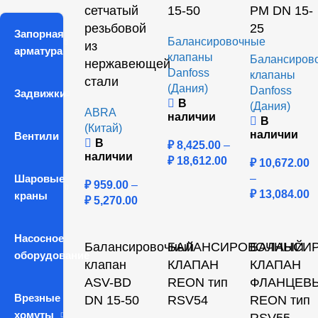
сетчатый
15-50
PM DN 15-
резьбовой
25
Запорная
Балансировочные
из
арматура
клапаны
Балансиров
нержавеющей
Danfoss
клапаны
стали
(Дания)
Danfoss
Задвижки
В
(Дания)
ABRA
наличии
В
(Китай)
наличии
Вентили
В
₽
8,425.00
–
наличии
₽
18,612.00
₽
10,672.00
Шаровые
–
₽
959.00
–
₽
13,084.00
краны
₽
5,270.00
Насосное
Балансировочный
БАЛАНСИРОВОЧНЫЙ
БАЛАНСИ
оборудование
клапан
КЛАПАН
КЛАПАН
ASV-BD
REON тип
ФЛАНЦЕВ
Врезные
DN 15-50
RSV54
REON тип
хомуты