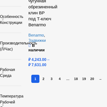
чугунная
обрезиненный
клин ВР
Особенность
под Т-ключ
Конструкции
Benarmo
Benarmo
,
Задвижки
Производительность
В
(л/час)
наличии
₽
4,243.00
–
₽
7,631.00
Рабочая
Среда
1
2
3
4
…
18
19
20
→
Температура
Рабочей