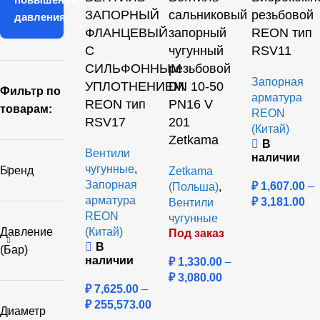
ЗАПОРНЫЙ
сальниковый
резьбовой
давления
ФЛАНЦЕВЫЙ
запорный
REON тип
С
чугунный
RSV11
СИЛЬФОННЫМ
резьбовой
Запорная
УПЛОТНЕНИЕМ
DN 10-50
Фильтр по
арматура
REON тип
PN16 V
товарам:
REON
RSV17
201
(Китай)
Zetkama
В
Вентили
наличии
чугунные
,
Бренд
Zetkama
Запорная
₽
1,607.00
–
(Польша)
,
арматура
₽
3,181.00
Вентили
REON
чугунные
Давление
(Китай)
Под заказ
В
(бар)
наличии
₽
1,330.00
–
₽
3,080.00
₽
7,625.00
–
₽
255,573.00
Диаметр