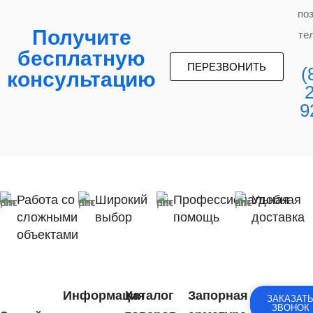
по
Получите
те
бесплатную
ПЕРЕЗВОНИТЬ
(
консультацию
9
Работа со
Широкий
Профессиональная
Удобная
сложными
выбор
помощь
доставка
объектами
Информация
Каталог
Запорная
ЗАКАЗАТ
ЗВОНОК