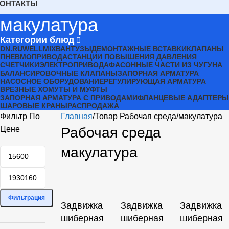
КОНТАКТЫ
макулатура
Категории блюд
DN.RU
WELLMIX
ВАНТУЗЫ
ДЕМОНТАЖНЫЕ ВСТАВКИ
КЛАПАНЫ
ПНЕВМОПРИВОДА
СТАНЦИИ ПОВЫШЕНИЯ ДАВЛЕНИЯ
СЧЕТЧИКИ
ЭЛЕКТРОПРИВОДА
ФАСОННЫЕ ЧАСТИ ИЗ ЧУГУНА
БАЛАНСИРОВОЧНЫЕ КЛАПАНЫ
ЗАПОРНАЯ АРМАТУРА
НАСОСНОЕ ОБОРУДОВАНИЕ
РЕГУЛИРУЮЩАЯ АРМАТУРА
ВРЕЗНЫЕ ХОМУТЫ И МУФТЫ
ЗАПОРНАЯ АРМАТУРА С ПРИВОДАМИ
ФЛАНЦЕВЫЕ АДАПТЕРЫ
ШАРОВЫЕ КРАНЫ
РАСПРОДАЖА
Фильтр По
Главная
Товар Рабочая среда
макулатура
Цене
Рабочая среда
макулатура
Фильтрация
Задвижка
Задвижка
Задвижка
шиберная
шиберная
шиберная