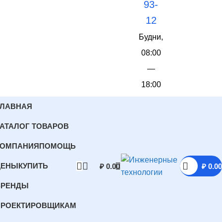
93-
12
Будни,
08:00
—
18:00
ГЛАВНАЯ
АТАЛОГ ТОВАРОВ
КОМПАНИЯ
ПОМОЩЬ
ЦЕНЫ
КУПИТЬ
₽
0.00
₽
0.00
БРЕНДЫ
ПРОЕКТИРОВЩИКАМ