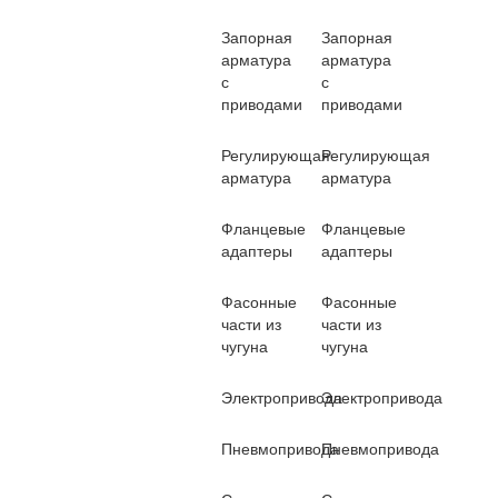
Запорная
Запорная
арматура
арматура
с
с
приводами
приводами
Регулирующая
Регулирующая
арматура
арматура
Фланцевые
Фланцевые
адаптеры
адаптеры
Фасонные
Фасонные
части из
части из
чугуна
чугуна
Электропривода
Электропривода
Пневмопривода
Пневмопривода