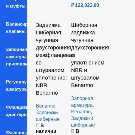
₽
122,023.00
и муфты
Балансировочные
Задвижка
Шиберная
клапаны
шиберная
задвижка
чугунная
чугунная
двусторонняя
двухсторонняя
Запорная
межфланцевая
с
арматура с
со
уплотнением
приводами
штурвалом
NBR и
уплотнение:
штурвалом
Регулирующая
NBR
Benarmo
арматура
Benarmo
Запорная
арматура
,
Benarmo
,
Фланцевые
Benarmo
,
Задвижки
адаптеры
Задвижки
шиберные
шиберные
В
наличии
В
Фасонные