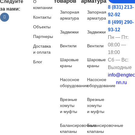
товаров
арматура
Следуйте
О
8 (831) 213-
компании
за нами:
Запорная
Запорная
92-92
Контакты
арматура
арматура
8 (499) 290-
Объекты
93-12
Задвижки
Задвижки
Партнеры
Пн — Пт:
08:00 —
Вентили
Вентили
Доставка
и оплата
18:00
Шаровые
Шаровые
Сб — Вс:
Блог
краны
краны
Выходные
info@engtec
Насосное
Насосное
nn.ru
оборудование
оборудование
Врезные
Врезные
хомуты
хомуты
и муфты
и муфты
Балансировочные
Балансировочные
клапаны
клапаны