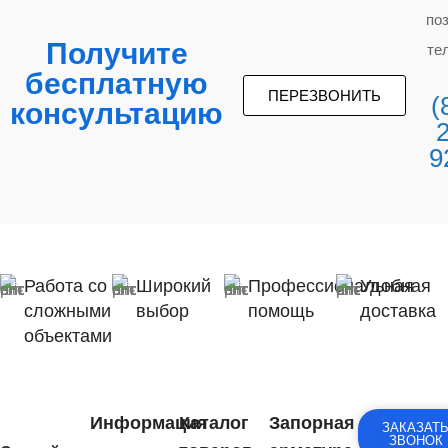
по
Получите
те
бесплатную
ПЕРЕЗВОНИТЬ
(
консультацию
9
Работа со
Широкий
Профессиональная
Удобная
сложными
выбор
помощь
доставка
объектами
Информация
Каталог
Запорная
ЗАКАЗАТ
ЗВОНОК