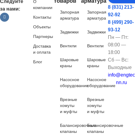
товаров
арматура
Следуйте
О
8 (831) 213-
компании
за нами:
Запорная
Запорная
92-92
Контакты
арматура
арматура
8 (499) 290-
Объекты
93-12
Задвижки
Задвижки
Партнеры
Пн — Пт:
08:00 —
Вентили
Вентили
Доставка
и оплата
18:00
Шаровые
Шаровые
Сб — Вс:
Блог
краны
краны
Выходные
info@engtec
Насосное
Насосное
nn.ru
оборудование
оборудование
Врезные
Врезные
хомуты
хомуты
и муфты
и муфты
Балансировочные
Балансировочные
клапаны
клапаны