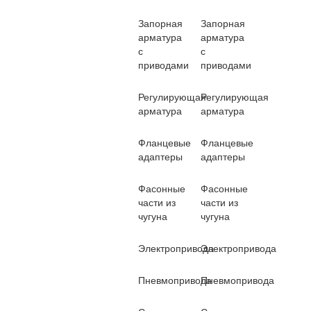
Запорная
Запорная
арматура
арматура
с
с
приводами
приводами
Регулирующая
Регулирующая
арматура
арматура
Фланцевые
Фланцевые
адаптеры
адаптеры
Фасонные
Фасонные
части из
части из
чугуна
чугуна
Электропривода
Электропривода
Пневмопривода
Пневмопривода