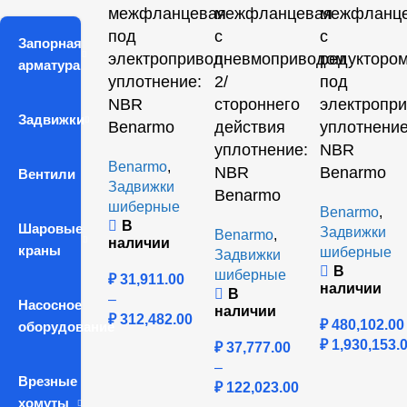
межфланцевая
межфланцевая
межфланц
под
с
с
Запорная
электропривод
пневмоприводом
редукторо
арматура
уплотнение:
2/
под
NBR
стороннего
электропр
Задвижки
Benarmo
действия
уплотнение
уплотнение:
NBR
Benarmo
,
NBR
Benarmo
Вентили
Задвижки
Benarmo
шиберные
Benarmo
,
В
Шаровые
Задвижки
Benarmo
,
наличии
краны
шиберные
Задвижки
В
шиберные
₽
31,911.00
наличии
В
–
Насосное
наличии
₽
312,482.00
₽
480,102.00
оборудование
₽
1,930,153.
₽
37,777.00
–
Врезные
₽
122,023.00
хомуты