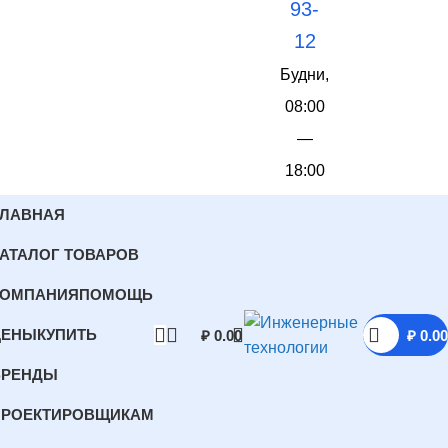
93-
12
Будни,
08:00
—
18:00
ГЛАВНАЯ
АТАЛОГ ТОВАРОВ
КОМПАНИЯ
ПОМОЩЬ
ЦЕНЫ
КУПИТЬ
₽
0.00
₽
0.00
БРЕНДЫ
ПРОЕКТИРОВЩИКАМ