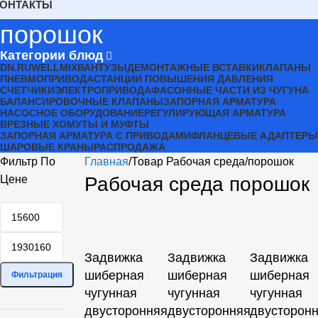
КОНТАКТЫ
порошок
Категории блюд
DN.RU
WELLMIX
ВАНТУЗЫ
ДЕМОНТАЖНЫЕ ВСТАВКИ
КЛАПАНЫ
ПНЕВМОПРИВОДА
СТАНЦИИ ПОВЫШЕНИЯ ДАВЛЕНИЯ
СЧЕТЧИКИ
ЭЛЕКТРОПРИВОДА
ФАСОННЫЕ ЧАСТИ ИЗ ЧУГУНА
БАЛАНСИРОВОЧНЫЕ КЛАПАНЫ
ЗАПОРНАЯ АРМАТУРА
НАСОСНОЕ ОБОРУДОВАНИЕ
РЕГУЛИРУЮЩАЯ АРМАТУРА
ВРЕЗНЫЕ ХОМУТЫ И МУФТЫ
ЗАПОРНАЯ АРМАТУРА С ПРИВОДАМИ
ФЛАНЦЕВЫЕ АДАПТЕРЫ
ШАРОВЫЕ КРАНЫ
РАСПРОДАЖА
Фильтр По
Главная
Товар Рабочая среда
порошок
Цене
Рабочая среда порошок
Задвижка
Задвижка
Задвижка
шиберная
шиберная
шиберная
Фильтрация
чугунная
чугунная
чугунная
двусторонняя
двусторонняя
двусторон