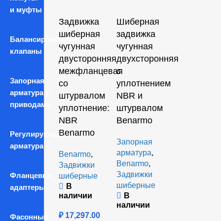
и муфты
Задвижка
Шиберная
шиберная
задвижка
Балансировочные
чугунная
чугунная
клапаны
двусторонняя
двухсторонняя
межфланцевая
с
Запорная
со
уплотнением
арматура с
штурвалом
NBR и
приводами
уплотнение:
штурвалом
NBR
Benarmo
Benarmo
Регулирующая
Запорная
арматура
арматура
,
Benarmo
,
Benarmo
,
Задвижки
Задвижки
Фланцевые
шиберные
шиберные
В
адаптеры
наличии
В
наличии
₽
17,297.00
Фасонные