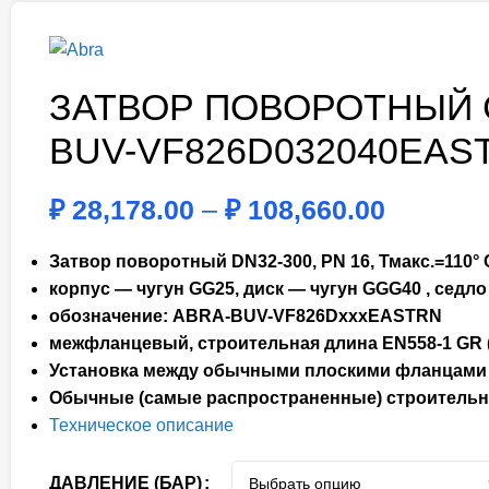
ЗАТВОР ПОВОРОТНЫЙ 
BUV-VF826D032040EAS
₽
28,178.00
–
₽
108,660.00
Затвор поворотный DN32-300, PN 16, Тмакс.=110°
корпус — чугун GG25, диск — чугун GGG40 , седл
обозначение: ABRA-BUV-VF826DxxxEASTRN
межфланцевый, строительная длина EN558-1 GR (се
Установка между обычными плоскими фланцами 
Обычные (самые распространенные) строитель
Техническое описание
ДАВЛЕНИЕ (БАР)