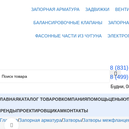
ЗАПОРНАЯ АРМАТУРА
ЗАДВИЖКИ
ВЕНТ
БАЛАНСИРОВОЧНЫЕ КЛАПАНЫ
ЗАПОРНА
ФАСОННЫЕ ЧАСТИ ИЗ ЧУГУНА
ЭЛЕКТРО
8 (831
8 (499
Будни, 0
ГЛАВНАЯ
КАТАЛОГ ТОВАРОВ
КОМПАНИЯ
ПОМОЩЬ
ЦЕНЫ
КУ
БРЕНДЫ
ПРОЕКТИРОВЩИКАМ
КОНТАКТЫ
Главная
Запорная арматура
Затворы
Затворы межфланце
Открыть