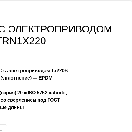
С ЭЛЕКТРОПРИВОДОМ
TRN1X220
 C с электроприводом 1х220В
о (уплотнение) — EPDM
рия) 20 = ISO 5752 «short»,
со сверлением под ГОСТ
ные длины