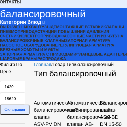
КОНТАКТЫ
балансировочный
Категории блюд
DN.RU
WELLMIX
ВАНТУЗЫ
ДЕМОНТАЖНЫЕ ВСТАВКИ
КЛАПАНЫ
ПНЕВМОПРИВОДА
СТАНЦИИ ПОВЫШЕНИЯ ДАВЛЕНИЯ
СЧЕТЧИКИ
ЭЛЕКТРОПРИВОДА
ФАСОННЫЕ ЧАСТИ ИЗ ЧУГУНА
БАЛАНСИРОВОЧНЫЕ КЛАПАНЫ
ЗАПОРНАЯ АРМАТУРА
НАСОСНОЕ ОБОРУДОВАНИЕ
РЕГУЛИРУЮЩАЯ АРМАТУРА
ВРЕЗНЫЕ ХОМУТЫ И МУФТЫ
ЗАПОРНАЯ АРМАТУРА С ПРИВОДАМИ
ФЛАНЦЕВЫЕ АДАПТЕРЫ
ШАРОВЫЕ КРАНЫ
РАСПРОДАЖА
Фильтр По
Главная
Товар Тип
балансировочный
Цене
Тип балансировочный
Автоматический
Автоматический
Балансиро
балансировочный
комбинированный
клапан
Фильтрация
клапан
балансировочный
ASV-BD
ASV-PV DN
клапан AB-
DN 15-50