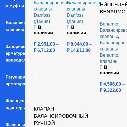
Балансировочные
Балансировочные
НИППЕЛЕ
и муфты
клапаны
клапаны
BENARMO
Danfoss
Danfoss
(Дания)
(Дания)
Балансировочные
Benarmo
,
В
В
клапаны
Балансиров
наличии
наличии
клапаны
,
Балансиров
₽
2,951.00
–
₽
8,044.00
–
Запорная
клапаны
₽
6,712.00
₽
14,613.00
арматура с
Benarmo
,
приводами
Клапаны
В
наличии
Регулирующая
арматура
₽
4,506.00
–
₽
9,322.00
Фланцевые
адаптеры
КЛАПАН
БАЛАНСИРОВОЧНЫЙ
РУЧНОЙ
Фасонные