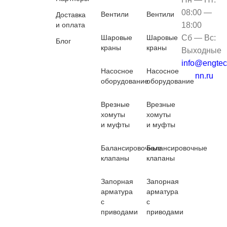
08:00 —
Вентили
Вентили
Доставка
и оплата
18:00
Шаровые
Шаровые
Сб — Вс:
Блог
краны
краны
Выходные
info@engtec
Насосное
Насосное
nn.ru
оборудование
оборудование
Врезные
Врезные
хомуты
хомуты
и муфты
и муфты
Балансировочные
Балансировочные
клапаны
клапаны
Запорная
Запорная
арматура
арматура
с
с
приводами
приводами