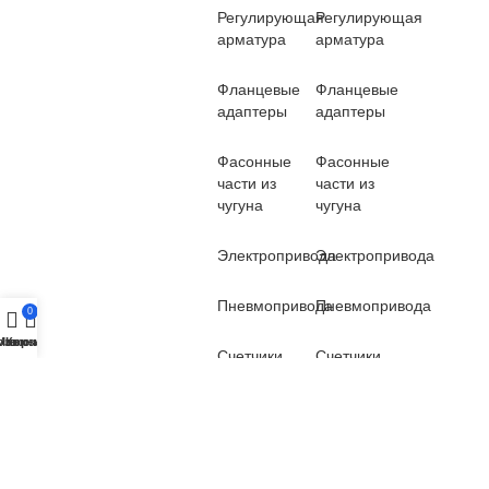
Регулирующая
Регулирующая
арматура
арматура
Фланцевые
Фланцевые
адаптеры
адаптеры
Фасонные
Фасонные
части из
части из
чугуна
чугуна
Электропривода
Электропривода
Пневмопривода
Пневмопривода
0
озвонить
Меню
Корзина
Счетчики
Счетчики
Вантузы
Вантузы
Демонтажные
Демонтажные
вставки
вставки