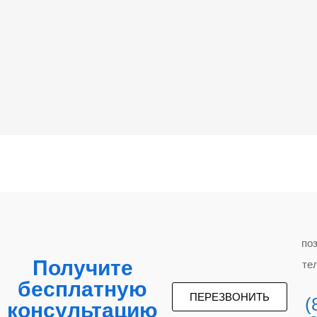
по
Получите
те
бесплатную
ПЕРЕЗВОНИТЬ
(
консультацию