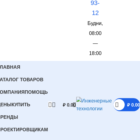
93-
12
Будни,
08:00
—
18:00
ГЛАВНАЯ
АТАЛОГ ТОВАРОВ
КОМПАНИЯ
ПОМОЩЬ
ЦЕНЫ
КУПИТЬ
₽
0.00
₽
0.00
БРЕНДЫ
ПРОЕКТИРОВЩИКАМ