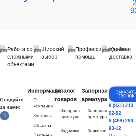
9
Работа со
Широкий
Профессиональная
Удобная
сложными
выбор
помощь
доставка
объектами
Информация
Каталог
Запорная
ЗАКАЗАТ
ЗВОНОК
товаров
арматура
Следуйте
О
8 (831) 213-
компании
за нами:
Запорная
Запорная
92-92
Контакты
арматура
арматура
8 (499) 290-
Объекты
93-12
Задвижки
Задвижки
Партнеры
Пн — Пт: