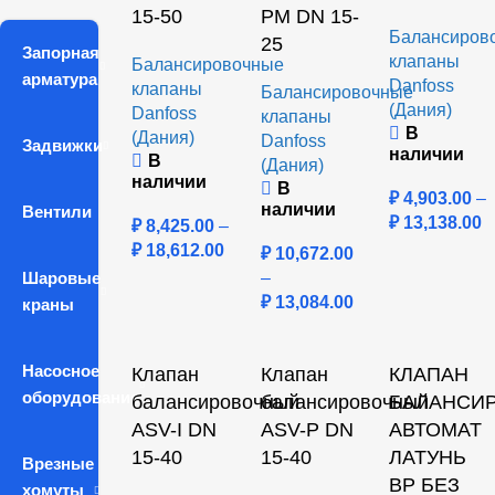
15-50
PM DN 15-
Балансиров
25
Запорная
клапаны
Балансировочные
арматура
Danfoss
клапаны
Балансировочные
(Дания)
Danfoss
клапаны
В
(Дания)
Danfoss
Задвижки
наличии
В
(Дания)
наличии
В
₽
4,903.00
–
наличии
Вентили
₽
13,138.00
₽
8,425.00
–
₽
18,612.00
₽
10,672.00
Шаровые
–
₽
13,084.00
краны
Насосное
Клапан
Клапан
КЛАПАН
оборудование
балансировочный
балансировочный
БАЛАНСИ
ASV-I DN
ASV-P DN
АВТОМАТ
15-40
15-40
ЛАТУНЬ
Врезные
ВР БЕЗ
хомуты