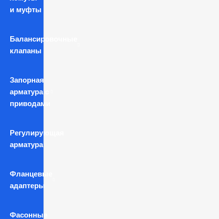
и муфты
Балансировочные
клапаны
Запорная
арматура с
приводами
Регулирующая
арматура
Фланцевые
адаптеры
Фасонные