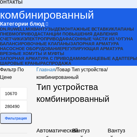
КОНТАКТЫ
комбинированный
Категории блюд
DN.RU
WELLMIX
ВАНТУЗЫ
ДЕМОНТАЖНЫЕ ВСТАВКИ
КЛАПАНЫ
ПНЕВМОПРИВОДА
СТАНЦИИ ПОВЫШЕНИЯ ДАВЛЕНИЯ
СЧЕТЧИКИ
ЭЛЕКТРОПРИВОДА
ФАСОННЫЕ ЧАСТИ ИЗ ЧУГУНА
БАЛАНСИРОВОЧНЫЕ КЛАПАНЫ
ЗАПОРНАЯ АРМАТУРА
НАСОСНОЕ ОБОРУДОВАНИЕ
РЕГУЛИРУЮЩАЯ АРМАТУРА
ВРЕЗНЫЕ ХОМУТЫ И МУФТЫ
ЗАПОРНАЯ АРМАТУРА С ПРИВОДАМИ
ФЛАНЦЕВЫЕ АДАПТЕРЫ
ШАРОВЫЕ КРАНЫ
РАСПРОДАЖА
Фильтр По
Главная
Товар Тип устройства
Цене
комбинированный
Тип устройства
комбинированный
Фильтрация
Автоматический
Вантуз
Вантуз