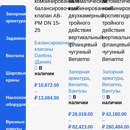
комбинированный
автоматический
автоматиче
балансировочный
комбинированный
комбиниро
Запорная
клапан AB-
двухкамерный
противгид
арматура
PM DN 15-
тройного
тройного
25
действия
действия
вертикальный
вертикаль
Задвижки
Балансировочные
фланцевый
фланцевы
клапаны
чугунный
чугунный
Вентили
Danfoss
Benarmo
Benarmo
(Дания)
В
Запорная
Запорная
Шаровые
наличии
арматура
,
арматура
,
краны
Benarmo
,
Benarmo
,
₽
10,672.00
Вантузы
Вантузы
–
В
В
Насосное
₽
13,084.00
наличии
наличии
оборудование
₽
26,019.00
₽
43,180.00
–
–
Врезные
₽
82,423.00
₽
280,484.00
хомуты