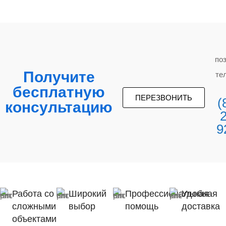
по
Получите
те
бесплатную
ПЕРЕЗВОНИТЬ
(
консультацию
9
Работа со
Широкий
Профессиональная
Удобная
сложными
выбор
помощь
доставка
объектами