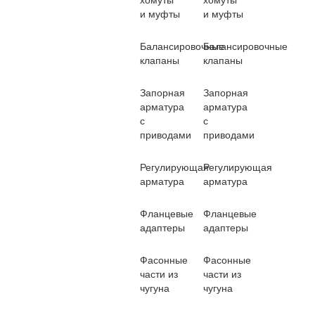
хомуты
хомуты
и муфты
и муфты
Балансировочные
Балансировочные
клапаны
клапаны
Запорная
Запорная
арматура
арматура
с
с
приводами
приводами
Регулирующая
Регулирующая
арматура
арматура
Фланцевые
Фланцевые
адаптеры
адаптеры
Фасонные
Фасонные
части из
части из
чугуна
чугуна