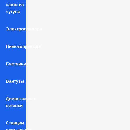
части из
чугуна
Электропривода
Пневмопривода
Счетчики
Вантузы
Демонтажные
вставки
Станции
повышения