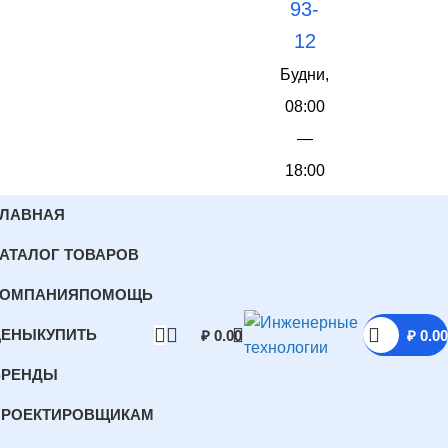
93-
12
Будни,
08:00
—
18:00
ГЛАВНАЯ
АТАЛОГ ТОВАРОВ
КОМПАНИЯ
ПОМОЩЬ
ЦЕНЫ
КУПИТЬ
₽
0.00
₽
0.00
БРЕНДЫ
ПРОЕКТИРОВЩИКАМ