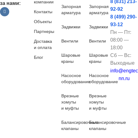
8 (831) 213-
компании
за нами:
Запорная
Запорная
92-92
Контакты
арматура
арматура
8 (499) 290-
Объекты
93-12
Задвижки
Задвижки
Партнеры
Пн — Пт:
08:00 —
Вентили
Вентили
Доставка
и оплата
18:00
Шаровые
Шаровые
Сб — Вс:
Блог
краны
краны
Выходные
info@engtec
Насосное
Насосное
nn.ru
оборудование
оборудование
Врезные
Врезные
хомуты
хомуты
и муфты
и муфты
Балансировочные
Балансировочные
клапаны
клапаны