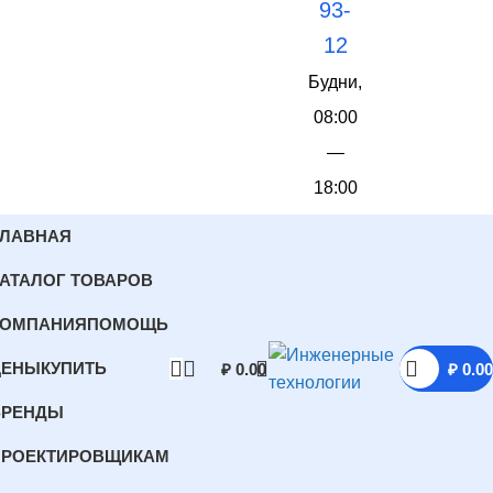
93-
12
Будни,
08:00
—
18:00
ГЛАВНАЯ
АТАЛОГ ТОВАРОВ
КОМПАНИЯ
ПОМОЩЬ
ЦЕНЫ
КУПИТЬ
₽
0.00
₽
0.00
БРЕНДЫ
ПРОЕКТИРОВЩИКАМ