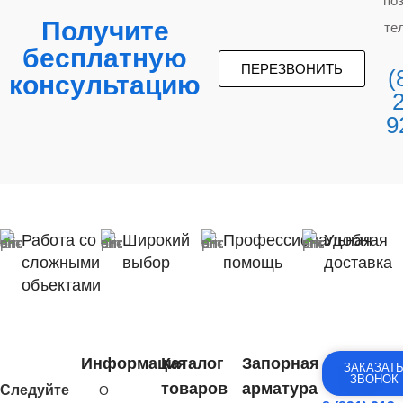
по
Получите
те
бесплатную
ПЕРЕЗВОНИТЬ
(
консультацию
9
Работа со
Широкий
Профессиональная
Удобная
сложными
выбор
помощь
доставка
объектами
Информация
Каталог
Запорная
ЗАКАЗАТ
ЗВОНОК
товаров
арматура
Следуйте
О