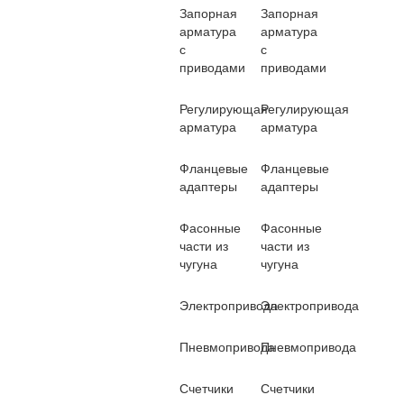
Запорная
Запорная
арматура
арматура
с
с
приводами
приводами
Регулирующая
Регулирующая
арматура
арматура
Фланцевые
Фланцевые
адаптеры
адаптеры
Фасонные
Фасонные
части из
части из
чугуна
чугуна
Электропривода
Электропривода
Пневмопривода
Пневмопривода
Счетчики
Счетчики