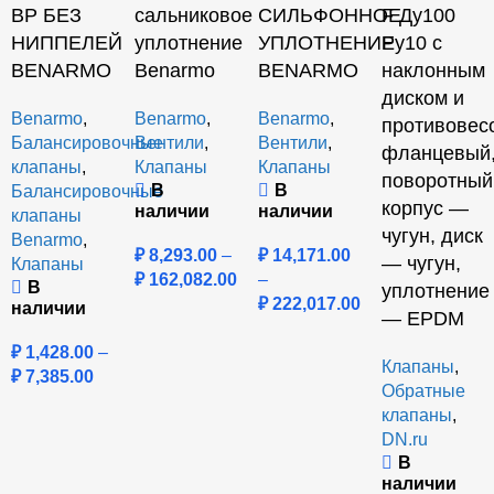
ВР БЕЗ
сальниковое
СИЛЬФОННОЕ
F Ду100
НИППЕЛЕЙ
уплотнение
УПЛОТНЕНИЕ
Ру10 с
BENARMO
Benarmo
BENARMO
наклонным
диском и
Benarmo
,
Benarmo
,
Benarmo
,
противовес
Балансировочные
Вентили
,
Вентили
,
фланцевый
клапаны
,
Клапаны
Клапаны
поворотный
В
В
Балансировочные
корпус —
наличии
наличии
клапаны
чугун, диск
Benarmo
,
₽
8,293.00
–
₽
14,171.00
— чугун,
Клапаны
₽
162,082.00
–
В
уплотнение
₽
222,017.00
наличии
— EPDM
₽
1,428.00
–
Клапаны
,
₽
7,385.00
Обратные
клапаны
,
DN.ru
В
наличии