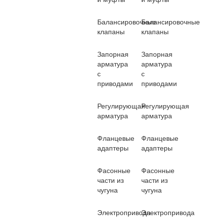
Балансировочные
Балансировочные
клапаны
клапаны
Запорная
Запорная
арматура
арматура
с
с
приводами
приводами
Регулирующая
Регулирующая
арматура
арматура
Фланцевые
Фланцевые
адаптеры
адаптеры
Фасонные
Фасонные
части из
части из
чугуна
чугуна
Электропривода
Электропривода