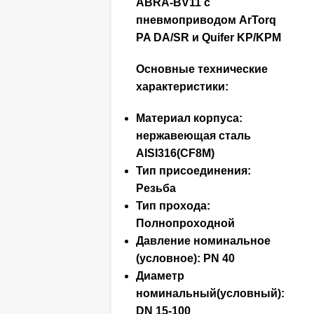
ABRA-BV11 с
пневмоприводом ArTorq
PA DA/SR и Quifer KP/KPM
Основные технические
характеристики:
Материал корпуса:
нержавеющая сталь
AISI316(CF8M)
Тип присоединения:
Резьба
Тип прохода:
Полнопроходной
Давление номинальное
(условное): РN 40
Диаметр
номинальный(условный):
DN 15-100