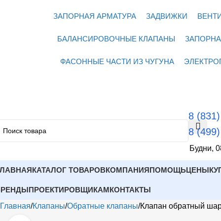
ЗАПОРНАЯ АРМАТУРА
ЗАДВИЖКИ
ВЕНТ
БАЛАНСИРОВОЧНЫЕ КЛАПАНЫ
ЗАПОРНА
ФАСОННЫЕ ЧАСТИ ИЗ ЧУГУНА
ЭЛЕКТРО
8 (831
8 (499
Будни, 0
ГЛАВНАЯ
КАТАЛОГ ТОВАРОВ
КОМПАНИЯ
ПОМОЩЬ
ЦЕНЫ
КУ
БРЕНДЫ
ПРОЕКТИРОВЩИКАМ
КОНТАКТЫ
Главная
Клапаны
Обратные клапаны
Клапан обратный шар