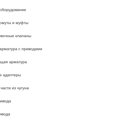
оборудование
омуты и муфты
овочные клапаны
арматура с приводами
ющая арматура
е адаптеры
части из чугуна
ривода
ивода