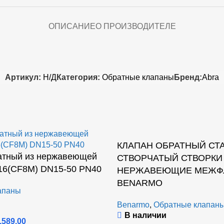
ОПИСАНИЕ
О ПРОИЗВОДИТЕЛЕ
Артикул:
Н/Д
Категория:
Обратные клапаны
Бренд:
Abra
КЛАПАН ОБРАТНЫЙ СТА
атный из нержавеющей
СТВОРЧАТЫЙ СТВОРКИ
316(CF8M) DN15-50 PN40
НЕРЖАВЕЮЩИЕ МЕЖФ
BENARMO
апаны
Benarmo
,
Обратные клапан
В наличии
,589.00