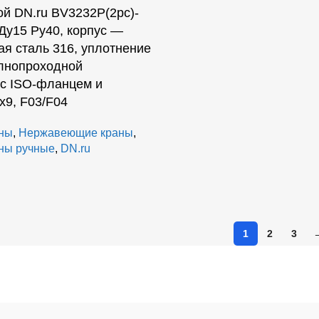
й DN.ru BV3232P(2pc)-
Ду15 Ру40, корпус —
я сталь 316, уплотнение
лнопроходной
с ISO-фланцем и
х9, F03/F04
ны
,
Нержавеющие краны
,
ны ручные
,
DN.ru
1
2
3