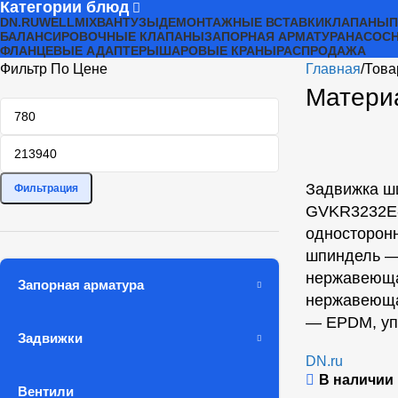
Категории блюд
DN.RU
WELLMIX
ВАНТУЗЫ
ДЕМОНТАЖНЫЕ ВСТАВКИ
КЛАПАНЫ
БАЛАНСИРОВОЧНЫЕ КЛАПАНЫ
ЗАПОРНАЯ АРМАТУРА
НАСОСН
ФЛАНЦЕВЫЕ АДАПТЕРЫ
ШАРОВЫЕ КРАНЫ
РАСПРОДАЖА
Фильтр По Цене
Главная
Това
Матери
Задвижка ш
Фильтрация
GVKR3232E-
односторон
шпиндель —
нержавеюща
Запорная арматура
нержавеюща
— EPDM, уп
Задвижки
DN.ru
В наличии
Вентили