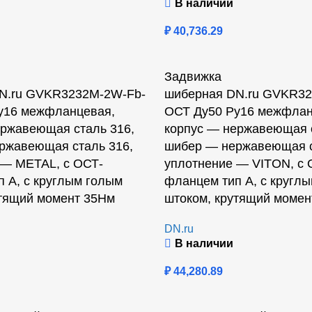
В наличии
₽
40,736.29
Задвижка
N.ru GVKR3232M-2W-Fb-
шиберная DN.ru GVKR32
у16 межфланцевая,
ОСТ Ду50 Ру16 межфлан
ержавеющая сталь 316,
корпус — нержавеющая с
ржавеющая сталь 316,
шибер — нержавеющая с
 — METAL, с ОСТ-
уплотнение — VITON, с 
 А, с круглым голым
фланцем тип А, с кругл
утящий момент 35Нм
штоком, крутящий момен
DN.ru
В наличии
₽
44,280.89