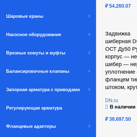
₽
54,260.07
Шаровые краны
Задвижка
Насосное оборудование
шиберная D
ОСТ Ду50 Р
Врезные хомуты и муфты
корпус — н
шибер — не
Балансировочные клапаны
уплотнение
фланцем тип
штоком, кр
Запорная арматура с приводами
DN.ru
В наличии
Регулирующая арматура
₽
38,697.50
Фланцевые адаптеры