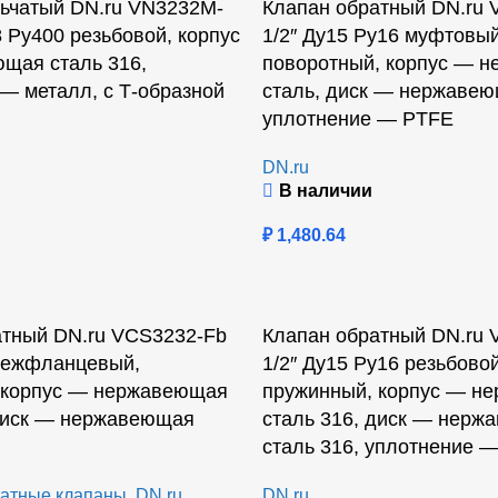
льчатый DN.ru VN3232M-
Клапан обратный DN.ru 
8 Ру400 резьбовой, корпус
1/2″ Ду15 Ру16 муфтовый
щая сталь 316,
поворотный, корпус — 
— металл, с Т-образной
сталь, диск — нержавею
уплотнение — PTFE
DN.ru
В наличии
₽
1,480.64
атный DN.ru VCS3232-Fb
Клапан обратный DN.ru
межфланцевый,
1/2″ Ду15 Ру16 резьбовой
 корпус — нержавеющая
пружинный, корпус — н
 диск — нержавеющая
сталь 316, диск — нерж
сталь 316, уплотнение 
атные клапаны
,
DN.ru
DN.ru