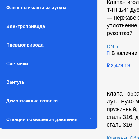
Клапан иго
Фасонные части из чугуна
T-Ht 1/4″ Ду
— нержавею
уплотнение 
Электропривода
рукояткой
Пневмопривода
DN.ru
В наличии
Счетчики
₽
2,479.19
Вантузы
Клапан обр
Демонтажные вставки
Ду15 Ру40 
пружинный,
сталь 316,
Станции повышения давления
сталь 316
Клапаны
,
Обр