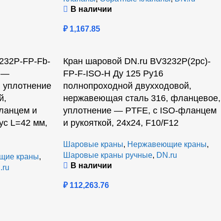
В наличии
₽
1,167.85
232P-FP-Fb-
Кран шаровой DN.ru BV3232P(2pc)-
с —
FP-F-ISO-H Ду 125 Ру16
 уплотнение
полнопроходной двухходовой,
й,
нержавеющая сталь 316, фланцевое,
ланцем и
уплотнение — PTFE, с ISO-фланцем
ус L=42 мм,
и рукояткой, 24х24, F10/F12
Шаровые краны
,
Нержавеющие краны
,
Шаровые краны ручные
,
DN.ru
щие краны
,
В наличии
.ru
₽
112,263.76