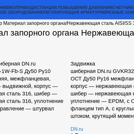
ПНЕВМОПРИВОДА
СТАНЦИИ ПОВЫШЕНИЯ ДАВЛЕНИЯ
СЧЕТЧИК
ОЕ ОБОРУДОВАНИЕ
РЕГУЛИРУЮЩАЯ АРМАТУРА
ВРЕЗНЫЕ ХО
р Материал запорного органа
Нержавеющая сталь AISI/SS
ал запорного органа Нержавеюща
иберная DN.ru
Задвижка
1W-Fb-S Ду50 Ру10
шиберная DN.ru GVKR32
няя, межфланцевая,
ОСТ Ду50 Ру16 межфлан
 выдвижной, корпус —
корпус — нержавеющая с
я сталь 316, шибер —
шибер — нержавеющая с
я сталь 316, уплотнение
уплотнение — EPDM, с 
равление — штурвал
фланцем тип А, с кругл
штоком, крутящий момен
DN.ru