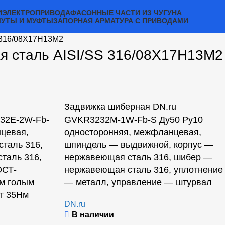
И
ЭЛЕКТРОПРИВОДА
ФАСОННЫЕ ЧАСТИ ИЗ ЧУГУНА
МУТЫ И МУФТЫ
ЗАПОРНАЯ АРМАТУРА С ПРИВОДАМИ
 316/08Х17Н13М2
я сталь AISI/SS 316/08Х17Н13М2
Задвижка шиберная DN.ru
32E-2W-Fb-
GVKR3232M-1W-Fb-S Ду50 Ру10
цевая,
односторонняя, межфланцевая,
таль 316,
шпиндель — выдвижной, корпус —
таль 316,
нержавеющая сталь 316, шибер —
ОСТ-
нержавеющая сталь 316, уплотнение
ым голым
— металл, управление — штурвал
т 35Нм
DN.ru
В наличии