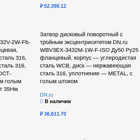
₽
52,390.12
Затвор дисковый поворотный с
32V-2W-Fb-
тройным эксцентриситетом DN.ru
цевая,
WBV3EX-3432M-1W-F-ISO Ду50 Ру25
таль 316,
фланцевый, корпус — углеродистая
таль 316,
сталь WCB, диск — нержавеющая
ОСТ-
сталь 316, уплотнение — METAL, с
ым голым
голым штоком
т 35Нм
DN.ru
В наличии
₽
36,611.70