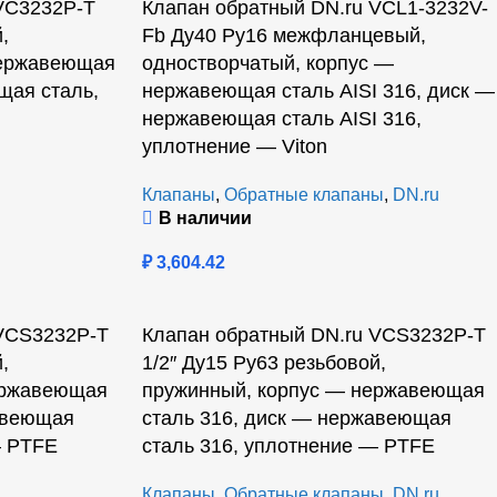
VC3232P-T
Клапан обратный DN.ru VCL1-3232V-
,
Fb Ду40 Ру16 межфланцевый,
нержавеющая
одностворчатый, корпус —
щая сталь,
нержавеющая сталь AISI 316, диск —
нержавеющая сталь AISI 316,
уплотнение — Viton
Клапаны
,
Обратные клапаны
,
DN.ru
В наличии
₽
3,604.42
 VCS3232P-T
Клапан обратный DN.ru VCS3232P-T
,
1/2″ Ду15 Ру63 резьбовой,
ержавеющая
пружинный, корпус — нержавеющая
авеющая
сталь 316, диск — нержавеющая
— PTFE
сталь 316, уплотнение — PTFE
Клапаны
,
Обратные клапаны
,
DN.ru