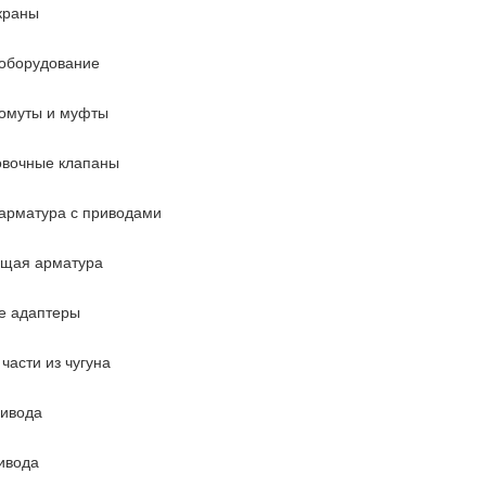
краны
оборудование
омуты и муфты
овочные клапаны
арматура с приводами
ющая арматура
е адаптеры
части из чугуна
ривода
ивода