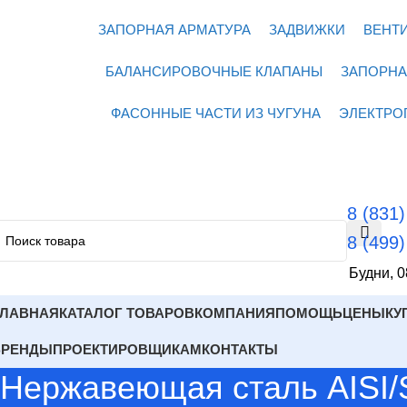
ЗАПОРНАЯ АРМАТУРА
ЗАДВИЖКИ
ВЕНТ
БАЛАНСИРОВОЧНЫЕ КЛАПАНЫ
ЗАПОРНА
ФАСОННЫЕ ЧАСТИ ИЗ ЧУГУНА
ЭЛЕКТРО
8 (831
8 (499
Будни, 0
ГЛАВНАЯ
КАТАЛОГ ТОВАРОВ
КОМПАНИЯ
ПОМОЩЬ
ЦЕНЫ
КУ
БРЕНДЫ
ПРОЕКТИРОВЩИКАМ
КОНТАКТЫ
Нержавеющая сталь AISI