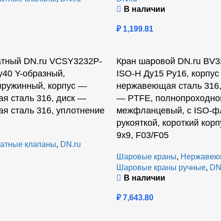
В наличии
₽
1,199.81
атный DN.ru VCSY3232P-
Кран шаровой DN.ru BV3
Ру40 Y-образный,
ISO-H Ду15 Ру16, корпу
пружинный, корпус —
нержавеющая сталь 316,
я сталь 316, диск —
— PTFE, полнопроходно
я сталь 316, уплотнение
межфланцевый, с ISO-ф
рукояткой, короткий корп
9х9, F03/F05
атные клапаны
,
DN.ru
Шаровые краны
,
Нержавею
Шаровые краны ручные
,
DN
В наличии
₽
7,643.80