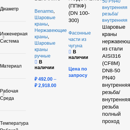
(ППКФ)
Диаметр
Benarmo
,
(DN 100-
Шаровые
300)
краны
,
Шаровые
Нержавеющие
Фасонные
Инженерная
краны
краны
,
части из
Система
нержавею
Шаровые
чугуна
из стали
краны
В
AISI316
ручные
наличии
В
(CF8M)
Материал
наличии
Цена по
DN8-50
запросу
PN40
₽
492.00
–
внутрення
₽
2,918.00
Рабочая
резьба/
Среда
внутрення
резьба
полный
проход
Температура