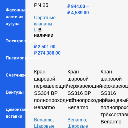
PN 25
₽
944.00
–
Фасонные
₽
4,589.00
части из
Обратные
чугуна
клапаны
В
наличии
Электропривода
₽
2,501.00
–
₽
274,386.00
Пневмопривода
Кран
Кран
Кран
Счетчики
шаровой
шаровой
шаровой
нержавеющий
нержавеющий
нержавею
Вантузы
SS304 ВР
SS316 ВР
SS316
полнопроходной
полнопроходной
фланцевы
Benarmo
Benarmo
полнопрох
Демонтажные
трёхсостав
вставки
Benarmo
,
Benarmo
,
Benarmo
Шаровые
Шаровые