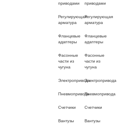
приводами
приводами
Регулирующая
Регулирующая
арматура
арматура
Фланцевые
Фланцевые
адаптеры
адаптеры
Фасонные
Фасонные
части из
части из
чугуна
чугуна
Электропривода
Электропривода
Пневмопривода
Пневмопривода
Счетчики
Счетчики
Вантузы
Вантузы