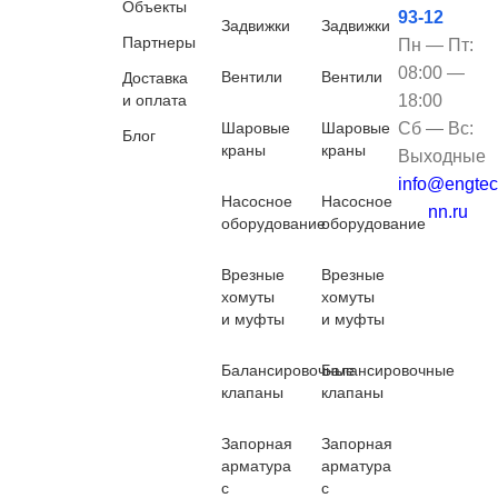
Объекты
93-12
Задвижки
Задвижки
Партнеры
Пн — Пт:
08:00 —
Вентили
Вентили
Доставка
и оплата
18:00
Шаровые
Шаровые
Сб — Вс:
Блог
краны
краны
Выходные
info@engtec
Насосное
Насосное
nn.ru
оборудование
оборудование
Врезные
Врезные
хомуты
хомуты
и муфты
и муфты
Балансировочные
Балансировочные
клапаны
клапаны
Запорная
Запорная
арматура
арматура
с
с