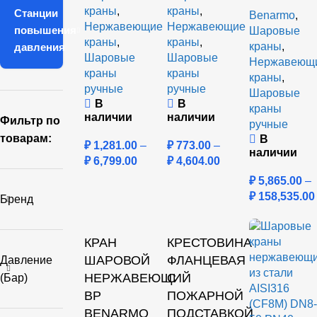
краны
,
краны
,
Станции
Benarmo
,
Нержавеющие
Нержавеющие
повышения
Шаровые
краны
,
краны
,
краны
,
давления
Шаровые
Шаровые
Нержавеющ
краны
краны
краны
,
ручные
ручные
Шаровые
В
В
краны
наличии
наличии
Фильтр по
ручные
товарам:
В
₽
1,281.00
–
₽
773.00
–
наличии
₽
6,799.00
₽
4,604.00
₽
5,865.00
–
₽
158,535.00
Бренд
КРАН
КРЕСТОВИНА
ШАРОВОЙ
ФЛАНЦЕВАЯ
Давление
НЕРЖАВЕЮЩИЙ
С
(бар)
ВР
ПОЖАРНОЙ
BENARMO
ПОДСТАВКОЙ