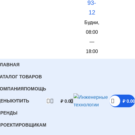
93-
12
Будни,
08:00
—
18:00
ГЛАВНАЯ
АТАЛОГ ТОВАРОВ
КОМПАНИЯ
ПОМОЩЬ
ЦЕНЫ
КУПИТЬ
₽
0.00
₽
0.00
БРЕНДЫ
ПРОЕКТИРОВЩИКАМ