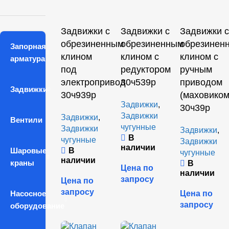
Задвижки с
Задвижки с
Задвижки с
обрезиненным
обрезиненным
обрезинен
Запорная
клином
клином с
клином с
арматура
под
редуктором
ручным
электропривод
30ч539р
приводом
Задвижки
30ч939р
(маховиком
Задвижки
,
30ч39р
Задвижки
Задвижки
,
Вентили
чугунные
Задвижки
Задвижки
,
В
чугунные
Задвижки
наличии
Шаровые
В
чугунные
наличии
краны
В
Цена по
наличии
запросу
Цена по
запросу
Насосное
Цена по
запросу
оборудование