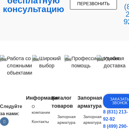
бесплатную
ПЕРЕЗВОНИТЬ
(
консультацию
9
Работа со
Широкий
Профессиональная
Удобная
сложными
выбор
помощь
доставка
объектами
Информация
Каталог
Запорная
ЗАКАЗАТ
ЗВОНОК
товаров
арматура
Следуйте
О
8 (831) 213-
компании
за нами:
Запорная
Запорная
92-92
Контакты
арматура
арматура
8 (499) 290-