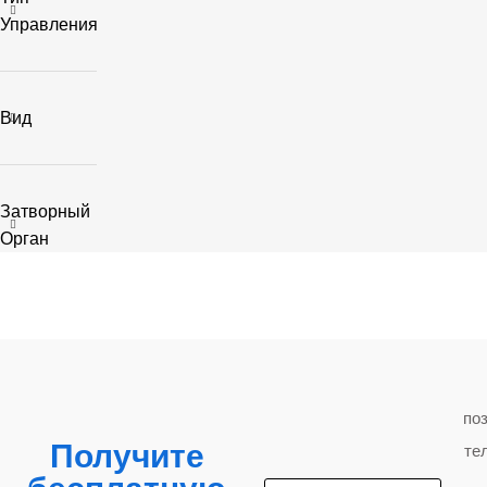
Управления
Вид
Затворный
Орган
по
Получите
те