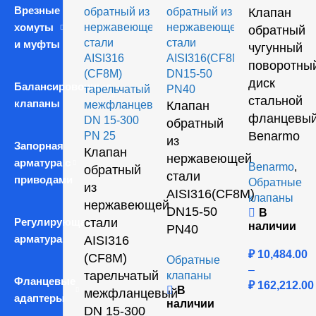
Врезные
Клапан
хомуты
обратный
и муфты
чугунный
поворотны
диск
Балансировочные
стальной
клапаны
Клапан
фланцевы
обратный
Benarmo
из
Запорная
Клапан
нержавеющей
арматура с
Benarmo
,
обратный
стали
приводами
Обратные
из
AISI316(CF8M)
клапаны
нержавеющей
DN15-50
В
Регулирующая
стали
наличии
PN40
арматура
AISI316
₽
10,484.00
(CF8M)
Обратные
–
тарельчатый
клапаны
Фланцевые
₽
162,212.00
В
межфланцевый
адаптеры
наличии
DN 15-300