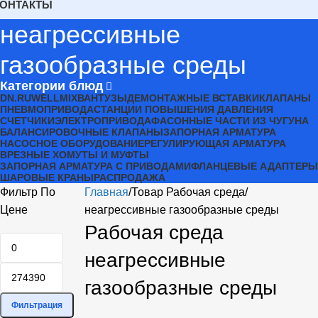
КОНТАКТЫ
неагрессивные
газообразные среды
Категории блюд
DN.RU
WELLMIX
ВАНТУЗЫ
ДЕМОНТАЖНЫЕ ВСТАВКИ
КЛАПАНЫ
ПНЕВМОПРИВОДА
СТАНЦИИ ПОВЫШЕНИЯ ДАВЛЕНИЯ
СЧЕТЧИКИ
ЭЛЕКТРОПРИВОДА
ФАСОННЫЕ ЧАСТИ ИЗ ЧУГУНА
БАЛАНСИРОВОЧНЫЕ КЛАПАНЫ
ЗАПОРНАЯ АРМАТУРА
НАСОСНОЕ ОБОРУДОВАНИЕ
РЕГУЛИРУЮЩАЯ АРМАТУРА
ВРЕЗНЫЕ ХОМУТЫ И МУФТЫ
ЗАПОРНАЯ АРМАТУРА С ПРИВОДАМИ
ФЛАНЦЕВЫЕ АДАПТЕРЫ
ШАРОВЫЕ КРАНЫ
РАСПРОДАЖА
Фильтр По
Главная
Товар Рабочая среда
Цене
неагрессивные газообразные среды
Рабочая среда
неагрессивные
газообразные среды
Фильтрация