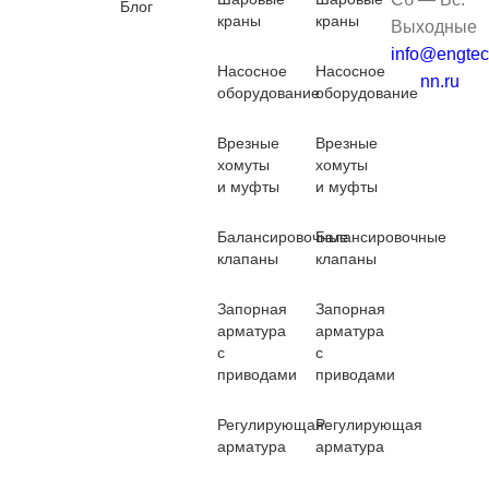
Блог
краны
краны
Выходные
info@engtec
Насосное
Насосное
nn.ru
оборудование
оборудование
Врезные
Врезные
хомуты
хомуты
и муфты
и муфты
Балансировочные
Балансировочные
клапаны
клапаны
Запорная
Запорная
арматура
арматура
с
с
приводами
приводами
Регулирующая
Регулирующая
арматура
арматура