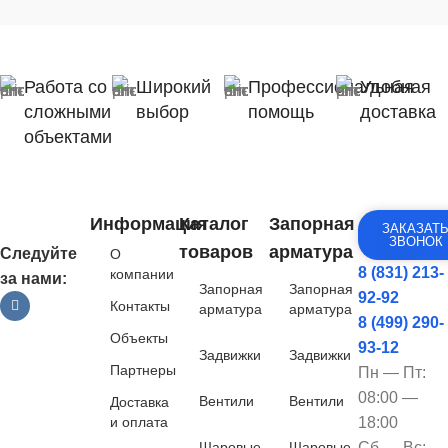
Работа со
Широкий
Профессиональная
Удобная
сложными
выбор
помощь
доставка
объектами
Информация
Каталог
Запорная
ЗАКАЗАТ
ЗВОНОК
товаров
арматура
Следуйте
О
8 (831) 213-
компании
за нами:
Запорная
Запорная
92-92
Контакты
арматура
арматура
8 (499) 290-
Объекты
93-12
Задвижки
Задвижки
Партнеры
Пн — Пт:
08:00 —
Вентили
Вентили
Доставка
и оплата
18:00
Шаровые
Шаровые
Сб — Вс: