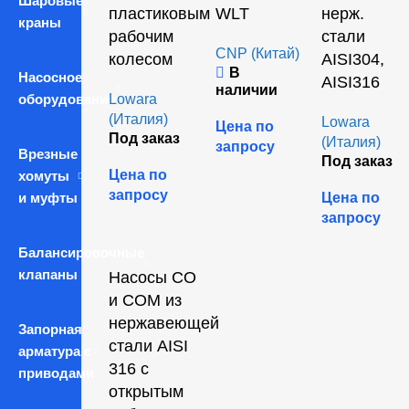
Шаровые
пластиковым
WLT
нерж.
краны
рабочим
стали
CNP (Китай)
колесом
AISI304,
В
Насосное
AISI316
наличии
оборудование
Lowara
(Италия)
Lowara
Цена по
Под заказ
(Италия)
запросу
Врезные
Под заказ
Цена по
хомуты
запросу
и муфты
Цена по
запросу
Балансировочные
клапаны
Насосы CO
и COM из
нержавеющей
Запорная
стали AISI
арматура с
316 с
приводами
открытым