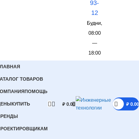
93-
12
Будни,
08:00
—
18:00
ГЛАВНАЯ
АТАЛОГ ТОВАРОВ
КОМПАНИЯ
ПОМОЩЬ
ЦЕНЫ
КУПИТЬ
₽
0.00
₽
0.00
БРЕНДЫ
ПРОЕКТИРОВЩИКАМ