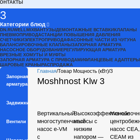
КОНТАКТЫ
3
Категории блюд
DN.RU
WELLMIX
ВАНТУЗЫ
ДЕМОНТАЖНЫЕ ВСТАВКИ
КЛАПАНЫ
ПНЕВМОПРИВОДА
СТАНЦИИ ПОВЫШЕНИЯ ДАВЛЕНИЯ
СЧЕТЧИКИ
ЭЛЕКТРОПРИВОДА
ФАСОННЫЕ ЧАСТИ ИЗ ЧУГУНА
БАЛАНСИРОВОЧНЫЕ КЛАПАНЫ
ЗАПОРНАЯ АРМАТУРА
НАСОСНОЕ ОБОРУДОВАНИЕ
РЕГУЛИРУЮЩАЯ АРМАТУРА
ВРЕЗНЫЕ ХОМУТЫ И МУФТЫ
ЗАПОРНАЯ АРМАТУРА С ПРИВОДАМИ
ФЛАНЦЕВЫЕ АДАПТЕРЫ
ШАРОВЫЕ КРАНЫ
РАСПРОДАЖА
Главная
Товар Мощность (кВт)
3
Запорная
Moshhnost Klw 3
арматура
Задвижки
Вертикальный
Высокоэффективные
Моноблочн
многоступенчатый
насосы с
центробеж
Вентили
насос e-VM
низким
насос CEA,
с
напором —
CEAM из