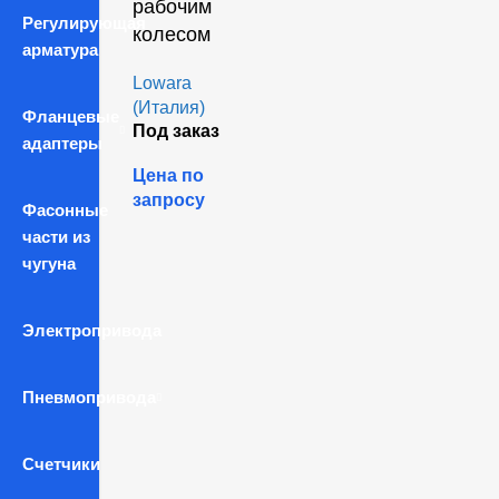
рабочим
Регулирующая
колесом
арматура
Lowara
(Италия)
Фланцевые
Под заказ
адаптеры
Цена по
запросу
Фасонные
части из
чугуна
Электропривода
Пневмопривода
Счетчики