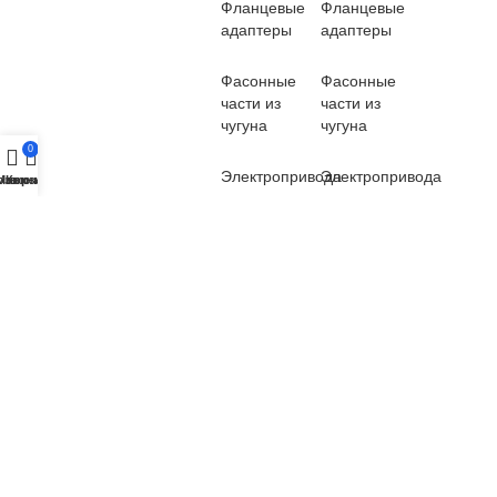
Фланцевые
Фланцевые
адаптеры
адаптеры
Фасонные
Фасонные
части из
части из
чугуна
чугуна
0
Электропривода
Электропривода
озвонить
Меню
Корзина
Пневмопривода
Пневмопривода
Счетчики
Счетчики
Вантузы
Вантузы
Демонтажные
Демонтажные
вставки
вставки
Станции
Станции
повышения
повышения