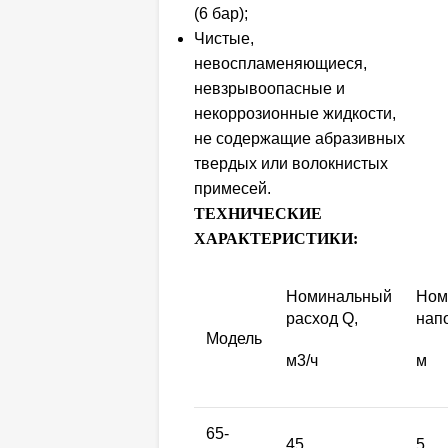
(6 бар);
Чистые,
невоспламеняющиеся,
невзрывоопасные и
некоррозионные жидкости,
не содержащие абразивных
твердых или волокнистых
примесей.
ТЕХНИЧЕСКИЕ
ХАРАКТЕРИСТИКИ:
Номинальный
Ном
расход Q,
нап
Модель
м3/ч
м
65-
45
5