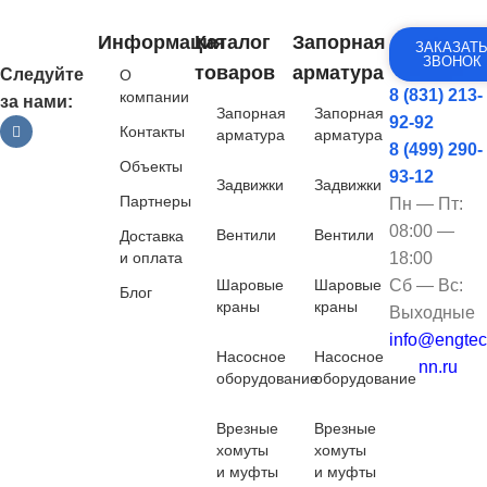
Информация
Каталог
Запорная
ЗАКАЗАТ
ЗВОНОК
товаров
арматура
Следуйте
О
8 (831) 213-
компании
за нами:
Запорная
Запорная
92-92
Контакты
арматура
арматура
8 (499) 290-
Объекты
93-12
Задвижки
Задвижки
Партнеры
Пн — Пт:
08:00 —
Вентили
Вентили
Доставка
и оплата
18:00
Шаровые
Шаровые
Сб — Вс:
Блог
краны
краны
Выходные
info@engtec
Насосное
Насосное
nn.ru
оборудование
оборудование
Врезные
Врезные
хомуты
хомуты
и муфты
и муфты