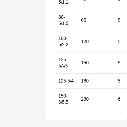
5/1.1
80-
65
5
5/1.5
100-
120
5
5/2.2
125-
150
5
5A/3
125-5/4
180
5
150-
230
6
6/5.5