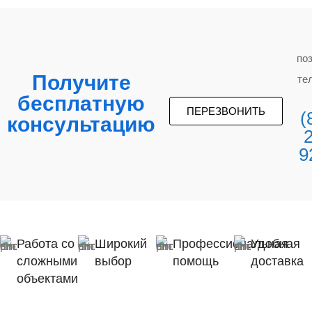
по
Получите
те
бесплатную
ПЕРЕЗВОНИТЬ
(
консультацию
9
Работа со
Широкий
Профессиональная
Удобная
сложными
выбор
помощь
доставка
объектами