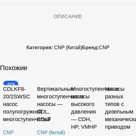
ОПИСАНИЕ
Категория:
CNP (Китай)
Бренд:
CNP
Похожие
-52%
CDLKF8-
Вертикальные
Многоступенчатые
Насосы
20/2SWSC
многоступенчатые
насосы
разных
насос
насосы —
высокого
типов с
полупогружной
CDL,
давления
дизельным
многоступенчатый
CDLF
— CDH,
механическ
HP, VMHP
приводом
CNP
CNP (Китай)