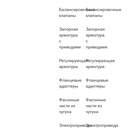
Балансировочные
Балансировочные
клапаны
клапаны
Запорная
Запорная
арматура
арматура
с
с
приводами
приводами
Регулирующая
Регулирующая
арматура
арматура
Фланцевые
Фланцевые
адаптеры
адаптеры
Фасонные
Фасонные
части из
части из
чугуна
чугуна
Электропривода
Электропривода