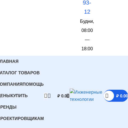
93-
12
Будни,
08:00
—
18:00
ГЛАВНАЯ
АТАЛОГ ТОВАРОВ
КОМПАНИЯ
ПОМОЩЬ
ЦЕНЫ
КУПИТЬ
₽
0.00
₽
0.00
БРЕНДЫ
ПРОЕКТИРОВЩИКАМ