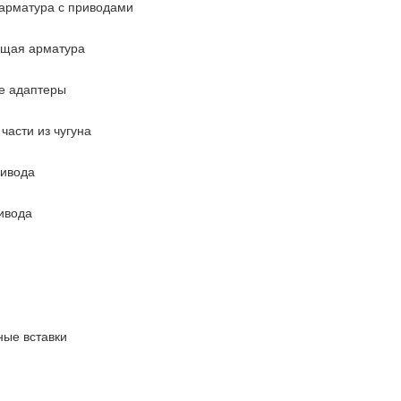
арматура с приводами
ющая арматура
е адаптеры
части из чугуна
ривода
ивода
ые вставки
повышения давления