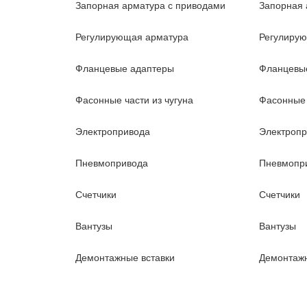
Запорная арматура с приводами
Запорная 
Регулирующая арматура
Регулиру
Фланцевые адаптеры
Фланцевы
Фасонные части из чугуна
Фасонные 
Электропривода
Электроп
Пневмопривода
Пневмопр
Счетчики
Счетчики
Вантузы
Вантузы
Демонтажные вставки
Демонтажн
Станции повышения давления
Станции 