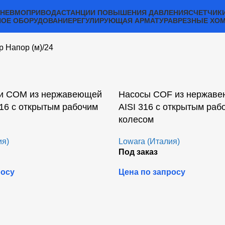
ПНЕВМОПРИВОДА
СТАНЦИИ ПОВЫШЕНИЯ ДАВЛЕНИЯ
СЧЕТЧИК
ОЕ ОБОРУДОВАНИЕ
РЕГУЛИРУЮЩАЯ АРМАТУРА
ВРЕЗНЫЕ ХО
р Напор (м)
24
и COM из нержавеющей
Насосы COF из нержаве
316 с открытым рабочим
AISI 316 с открытым раб
колесом
ия)
Lowara (Италия)
Под заказ
росу
Цена по запросу