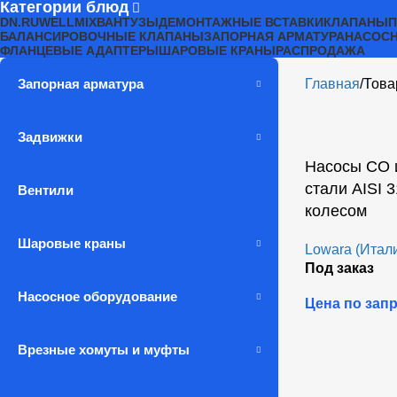
Категории блюд
DN.RU
WELLMIX
ВАНТУЗЫ
ДЕМОНТАЖНЫЕ ВСТАВКИ
КЛАПАНЫ
БАЛАНСИРОВОЧНЫЕ КЛАПАНЫ
ЗАПОРНАЯ АРМАТУРА
НАСОСН
ФЛАНЦЕВЫЕ АДАПТЕРЫ
ШАРОВЫЕ КРАНЫ
РАСПРОДАЖА
Запорная арматура
Главная
Това
Задвижки
Насосы CO 
стали AISI 
Вентили
колесом
Шаровые краны
Lowara (Итал
Под заказ
Насосное оборудование
Цена по зап
Врезные хомуты и муфты