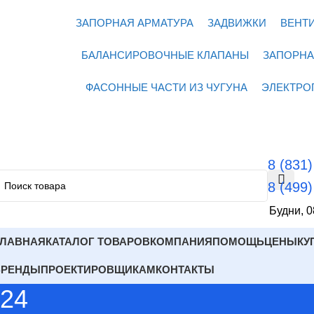
ЗАПОРНАЯ АРМАТУРА
ЗАДВИЖКИ
ВЕНТ
БАЛАНСИРОВОЧНЫЕ КЛАПАНЫ
ЗАПОРНА
ФАСОННЫЕ ЧАСТИ ИЗ ЧУГУНА
ЭЛЕКТРО
8 (831
8 (499
Будни, 0
ГЛАВНАЯ
КАТАЛОГ ТОВАРОВ
КОМПАНИЯ
ПОМОЩЬ
ЦЕНЫ
КУ
БРЕНДЫ
ПРОЕКТИРОВЩИКАМ
КОНТАКТЫ
24