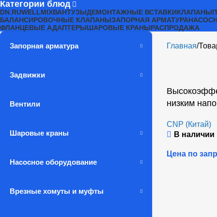
Категории блюд
DN.RU
WELLMIX
ВАНТУЗЫ
ДЕМОНТАЖНЫЕ ВСТАВКИ
КЛАПАНЫ
БАЛАНСИРОВОЧНЫЕ КЛАПАНЫ
ЗАПОРНАЯ АРМАТУРА
НАСОСН
ФЛАНЦЕВЫЕ АДАПТЕРЫ
ШАРОВЫЕ КРАНЫ
РАСПРОДАЖА
Запорная арматура
Главная
Това
Задвижки
Высокоэффе
низким нап
Вентили
CNP (Китай)
Шаровые краны
В наличии
Цена по зап
Насосное оборудование
Врезные хомуты и муфты