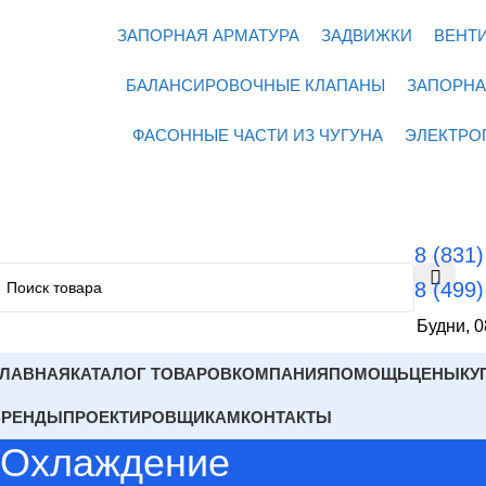
ЗАПОРНАЯ АРМАТУРА
ЗАДВИЖКИ
ВЕНТ
БАЛАНСИРОВОЧНЫЕ КЛАПАНЫ
ЗАПОРНА
ФАСОННЫЕ ЧАСТИ ИЗ ЧУГУНА
ЭЛЕКТРО
8 (831
8 (499
Будни, 0
ГЛАВНАЯ
КАТАЛОГ ТОВАРОВ
КОМПАНИЯ
ПОМОЩЬ
ЦЕНЫ
КУ
БРЕНДЫ
ПРОЕКТИРОВЩИКАМ
КОНТАКТЫ
Охлаждение