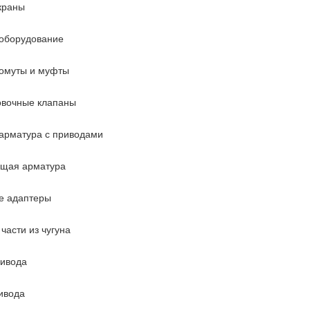
краны
оборудование
омуты и муфты
овочные клапаны
арматура с приводами
ющая арматура
е адаптеры
части из чугуна
ривода
ивода