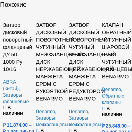
Похожие
Затвор
ЗАТВОР
ЗАТВОР
КЛАПАН
дисковый
ДИСКОВЫЙ
ДИСКОВЫЙ
ОБРАТНЫЙ
поворотный
ПОВОРОТНЫЙ
ПОВОРОТНЫЙ
ЧУГУННЫЙ
фланцевый
ЧУГУННЫЙ
ЧУГУНЫЙ
ШАРОВОЙ
ДУ 50-
МЕЖФЛАНЦЕВЫЙ
МЕЖФЛАНЦЕВЫЙ
ШАР
1000 Ру
ДИСК
ДИСК
ЧУГУННЫЙ
10/16
НЕРЖАВЕЮЩИЙ
НЕРЖАВЕЮЩИЙ
ФЛАНЦЕВ
МАНЖЕТА
МАНЖЕТА
BENARMO
ABRA
EPDM С
EPDM С
(Китай)
,
Benarmo
,
РУКОЯТКОЙ
РЕДУКТОРОМ
Затворы
Обратные
BENARMO
BENARMO
фланцевые
клапаны
В
В
Benarmo
,
Benarmo
,
наличии
наличии
Затворы
Затворы
межфланцевые
межфланцевые
₽
11,874.00
–
₽
25,848.00
–
В
В
₽
1,040,395.00