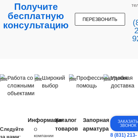
Получите
те
бесплатную
ПЕРЕЗВОНИТЬ
(
консультацию
9
Работа со
Широкий
Профессиональная
Удобная
сложными
выбор
помощь
доставка
объектами
Информация
Каталог
Запорная
ЗАКАЗАТ
ЗВОНОК
товаров
арматура
Следуйте
О
8 (831) 213-
компании
за нами: