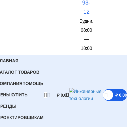
93-
12
Будни,
08:00
—
18:00
ГЛАВНАЯ
АТАЛОГ ТОВАРОВ
КОМПАНИЯ
ПОМОЩЬ
ЦЕНЫ
КУПИТЬ
₽
0.00
₽
0.00
БРЕНДЫ
ПРОЕКТИРОВЩИКАМ