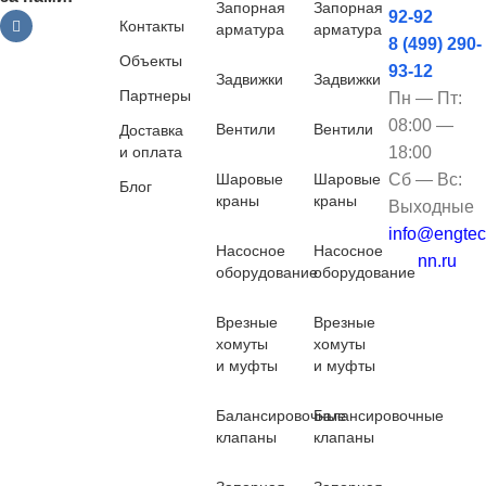
Запорная
Запорная
92-92
Контакты
арматура
арматура
8 (499) 290-
Объекты
93-12
Задвижки
Задвижки
Партнеры
Пн — Пт:
08:00 —
Вентили
Вентили
Доставка
и оплата
18:00
Шаровые
Шаровые
Сб — Вс:
Блог
краны
краны
Выходные
info@engtec
Насосное
Насосное
nn.ru
оборудование
оборудование
Врезные
Врезные
хомуты
хомуты
и муфты
и муфты
Балансировочные
Балансировочные
клапаны
клапаны