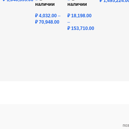
₽
1,495,224.0
наличии
наличии
₽
4,032.00
–
₽
18,198.00
₽
70,948.00
–
₽
153,710.00
по