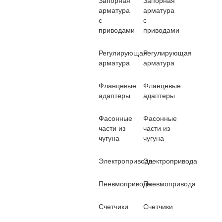
Запорная
Запорная
арматура
арматура
с
с
приводами
приводами
Регулирующая
Регулирующая
арматура
арматура
Фланцевые
Фланцевые
адаптеры
адаптеры
Фасонные
Фасонные
части из
части из
чугуна
чугуна
Электропривода
Электропривода
Пневмопривода
Пневмопривода
Счетчики
Счетчики