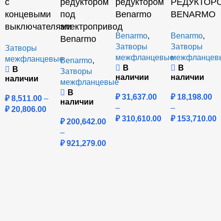
с
редуктором
редуктором
РЕДУКТОР
концевыми
под
Benarmo
BENARMO
выключателями
электропривод
Benarmo
,
Benarmo
,
Benarmo
Затворы
Затворы
Затворы
межфланцевые
межфланцев
межфланцевые
Benarmo
,
В
В
В
Затворы
наличии
наличии
наличии
межфланцевые
В
₽
31,637.00
₽
18,198.00
₽
8,511.00
–
наличии
–
–
₽
20,806.00
₽
310,610.00
₽
153,710.00
₽
200,642.00
–
₽
921,279.00