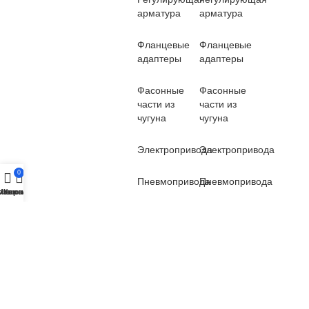
арматура
арматура
Фланцевые
Фланцевые
адаптеры
адаптеры
Фасонные
Фасонные
части из
части из
чугуна
чугуна
Электропривода
Электропривода
0
Пневмопривода
Пневмопривода
озвонить
Меню
Корзина
Счетчики
Счетчики
Вантузы
Вантузы
Демонтажные
Демонтажные
вставки
вставки