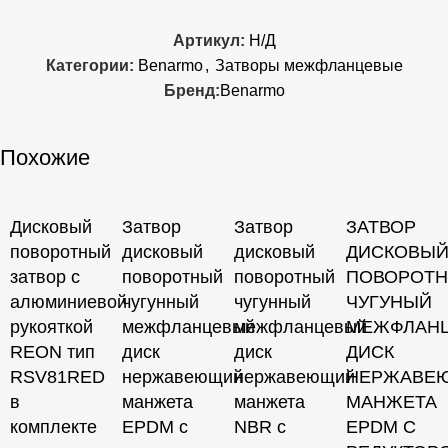
Артикул:
Н/Д
Категории:
Benarmo
,
Затворы межфланцевые
Бренд:
Benarmo
Похожие
Дисковый
Затвор
Затвор
ЗАТВОР
поворотный
дисковый
дисковый
ДИСКОВЫ
затвор с
поворотный
поворотный
ПОВОРОТ
алюминиевой
чугунный
чугунный
ЧУГУНЫЙ
рукояткой
межфланцевый
межфланцевый
МЕЖФЛАН
REON тип
диск
диск
ДИСК
RSV81RED
нержавеющий
нержавеющий
НЕРЖАВЕ
в
манжета
манжета
МАНЖЕТА
комплекте
EPDM с
NBR с
EPDM С