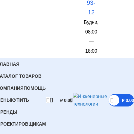
93-
12
Будни,
08:00
—
18:00
ГЛАВНАЯ
АТАЛОГ ТОВАРОВ
КОМПАНИЯ
ПОМОЩЬ
ЦЕНЫ
КУПИТЬ
₽
0.00
₽
0.00
БРЕНДЫ
ПРОЕКТИРОВЩИКАМ