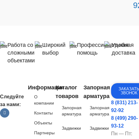
9
Работа со
Широкий
Профессиональная
Удобная
сложными
выбор
помощь
доставка
объектами
Информация
Каталог
Запорная
ЗАКАЗАТ
ЗВОНОК
товаров
арматура
Следуйте
О
8 (831) 213-
компании
за нами:
Запорная
Запорная
92-92
Контакты
арматура
арматура
8 (499) 290-
Объекты
93-12
Задвижки
Задвижки
Партнеры
Пн — Пт: