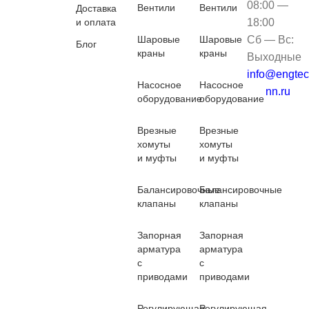
08:00 —
Вентили
Вентили
Доставка
и оплата
18:00
Шаровые
Шаровые
Сб — Вс:
Блог
краны
краны
Выходные
info@engtec
Насосное
Насосное
nn.ru
оборудование
оборудование
Врезные
Врезные
хомуты
хомуты
и муфты
и муфты
Балансировочные
Балансировочные
клапаны
клапаны
Запорная
Запорная
арматура
арматура
с
с
приводами
приводами
Регулирующая
Регулирующая