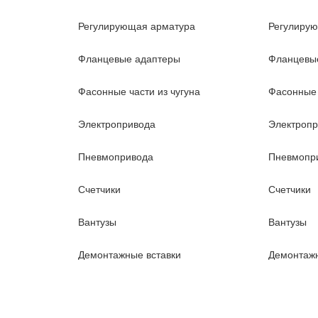
Регулирующая арматура
Регулиру
Фланцевые адаптеры
Фланцевы
Фасонные части из чугуна
Фасонные 
Электропривода
Электроп
Пневмопривода
Пневмопр
Счетчики
Счетчики
Вантузы
Вантузы
Демонтажные вставки
Демонтажн
Станции повышения давления
Станции 
SEO Продвижение сайта