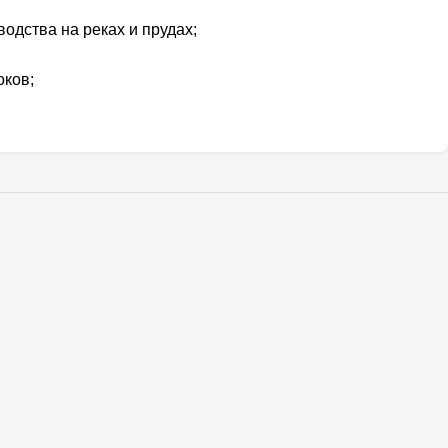
одства на реках и прудах;
оков;