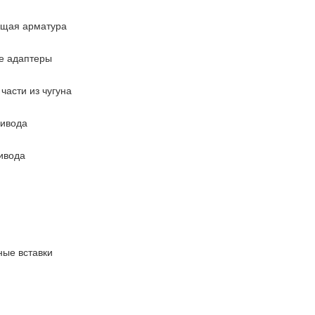
ющая арматура
е адаптеры
части из чугуна
ривода
ивода
ые вставки
повышения давления