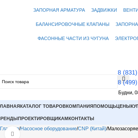
ЗАПОРНАЯ АРМАТУРА
ЗАДВИЖКИ
ВЕНТ
БАЛАНСИРОВОЧНЫЕ КЛАПАНЫ
ЗАПОРНА
ФАСОННЫЕ ЧАСТИ ИЗ ЧУГУНА
ЭЛЕКТРО
8 (831
8 (499
Будни, 0
ГЛАВНАЯ
КАТАЛОГ ТОВАРОВ
КОМПАНИЯ
ПОМОЩЬ
ЦЕНЫ
КУ
БРЕНДЫ
ПРОЕКТИРОВЩИКАМ
КОНТАКТЫ
Главная
Насосное оборудование
CNP (Китай)
Малозасоряе
Открыть