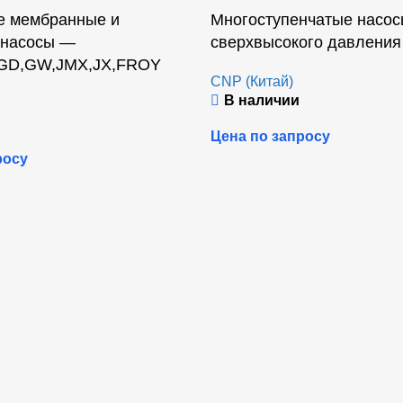
е мембранные и
Многоступенчатые насо
 насосы —
сверхвысокого давлени
GD,GW,JMX,JX,FROY
CNP (Китай)
В наличии
Цена по запросу
росу