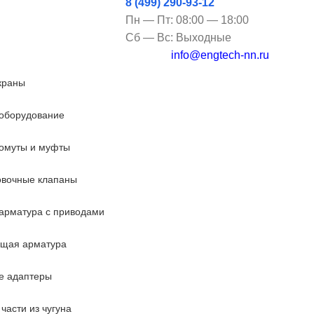
8 (499) 290-93-12
Пн — Пт: 08:00 — 18:00
Сб — Вс: Выходные
info@engtech-nn.ru
краны
оборудование
омуты и муфты
овочные клапаны
арматура с приводами
ющая арматура
е адаптеры
части из чугуна