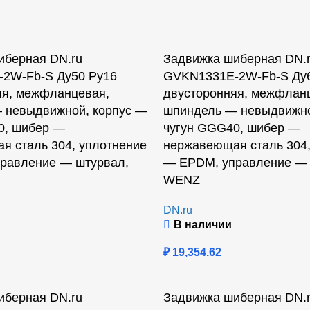
иберная DN.ru
Задвижка шиберная DN.
2W-Fb-S Ду50 Ру16
GVKN1331E-2W-Fb-S Ду6
яя, межфланцевая,
двусторонняя, межфлан
 невыдвижной, корпус —
шпиндель — невыдвижно
0, шибер —
чугун GGG40, шибер —
я сталь 304, уплотнение
нержавеющая сталь 304,
равление — штурвал,
— EPDM, управление — 
WENZ
DN.ru
В наличии
₽
19,354.62
иберная DN.ru
Задвижка шиберная DN.