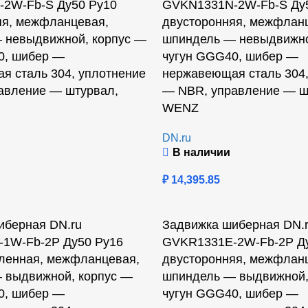
2W-Fb-S Ду50 Ру10
GVKN1331N-2W-Fb-S Ду
яя, межфланцевая,
двусторонняя, межфлан
 невыдвижной, корпус —
шпиндель — невыдвижно
0, шибер —
чугун GGG40, шибер —
я сталь 304, уплотнение
нержавеющая сталь 304,
авление — штурвал,
— NBR, управление — ш
WENZ
DN.ru
В наличии
₽
14,395.85
иберная DN.ru
Задвижка шиберная DN.
1W-Fb-2P Ду50 Ру16
GVKR1331E-2W-Fb-2P Ду
ленная, межфланцевая,
двусторонняя, межфлан
 выдвижной, корпус —
шпиндель — выдвижной,
0, шибер —
чугун GGG40, шибер —