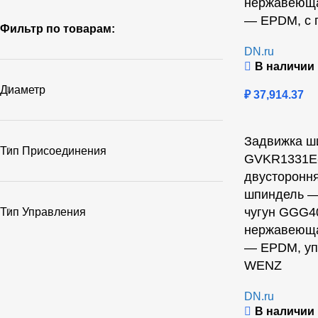
нержавеюща
— EPDM, с 
Фильтр по товарам:
DN.ru
В наличии
Диаметр
₽
37,914.37
Задвижка ш
Тип Присоединения
GVKR1331E-
двусторонн
шпиндель —
чугун GGG4
Тип Управления
нержавеюща
— EPDM, уп
WENZ
DN.ru
В наличии