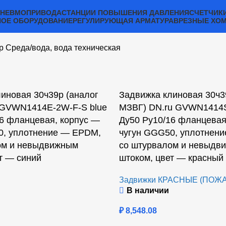
ПНЕВМОПРИВОДА
СТАНЦИИ ПОВЫШЕНИЯ ДАВЛЕНИЯ
СЧЕТЧИК
ОЕ ОБОРУДОВАНИЕ
РЕГУЛИРУЮЩАЯ АРМАТУРА
ВРЕЗНЫЕ ХО
р Среда
вода, вода техническая
иновая 30ч39р (аналог
Задвижка клиновая 30ч3
 GVWN1414E-2W-F-S blue
МЗВГ) DN.ru GVWN1414S
6 фланцевая, корпус —
Ду50 Ру10/16 фланцевая
0, уплотнение — EPDM,
чугун GGG50, уплотнени
ом и невыдвижным
со штурвалом и невыдв
т — синий
штоком, цвет — красный
Задвижки КРАСНЫЕ (ПОЖ
В наличии
₽
8,548.08