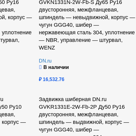
50 Ру16
GVKN1331N-2W-Fb-S Ду65 Ру16
цевая,
двусторонняя, межфланцевая,
й, корпус —
шпиндель — невыдвижной, корпус —
чугун GGG40, шибер —
 уплотнение
нержавеющая сталь 304, уплотнение
турвал,
— NBR, управление — штурвал,
WENZ
DN.ru
В наличии
₽
16,532.76
ru
Задвижка шиберная DN.ru
50 Ру10
GVKR1331E-2W-Fb-2P Ду50 Ру16
цевая,
двусторонняя, межфланцевая,
 корпус —
шпиндель — выдвижной, корпус —
чугун GGG40, шибер —