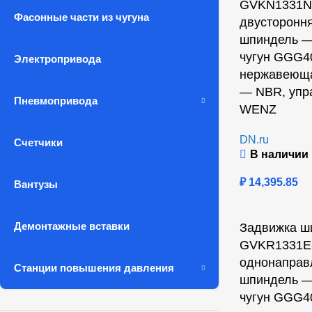
GVKN1331N-
Фасонные части из чугуна
двусторонн
шпиндель —
чугун GGG4
Электропривода
нержавеюща
— NBR, упр
Пневмопривода
WENZ
DN.ru
Счетчики
В наличии
₽
14,395.85
Вантузы
Демонтажные вставки
Задвижка ш
GVKR1331E-
однонаправ
Станции повышения давления
шпиндель —
чугун GGG4