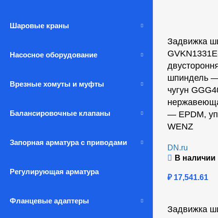
Шаровые краны
Задвижка ш
GVKN1331E-
Насосное оборудование
двусторонн
шпиндель —
Врезные хомуты и муфты
чугун GGG4
нержавеюща
Балансировочные клапаны
— EPDM, уп
WENZ
Запорная арматура с приводами
DN.ru
В наличии
Регулирующая арматура
₽
17,541.61
Фланцевые адаптеры
Задвижка ш