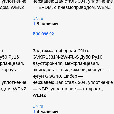
 уплотнение
нержавеющая сталь 304, уплотнение
одом, WENZ
— EPDM, с пневмоприводом, WENZ
DN.ru
В наличии
₽
30,096.92
ru
Задвижка шиберная DN.ru
у50 Ру16
GVKR1331N-2W-Fb-S Ду50 Ру10
фланцевая,
двусторонняя, межфланцевая,
 корпус —
шпиндель — выдвижной, корпус —
чугун GGG40, шибер —
 уплотнение
нержавеющая сталь 304, уплотнение
водом, WENZ
— NBR, управление — штурвал,
WENZ
DN.ru
В наличии