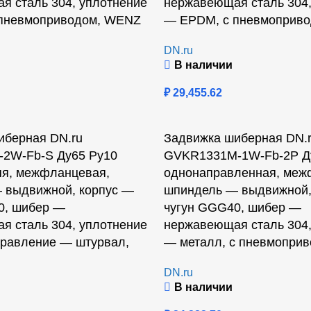
я сталь 304, уплотнение
нержавеющая сталь 304,
пневмоприводом, WENZ
— EPDM, с пневмоприв
DN.ru
В наличии
₽
29,455.62
иберная DN.ru
Задвижка шиберная DN.
2W-Fb-S Ду65 Ру10
GVKR1331M-1W-Fb-2P Д
яя, межфланцевая,
однонаправленная, меж
 выдвижной, корпус —
шпиндель — выдвижной,
0, шибер —
чугун GGG40, шибер —
я сталь 304, уплотнение
нержавеющая сталь 304,
равление — штурвал,
— металл, с пневмопри
DN.ru
В наличии