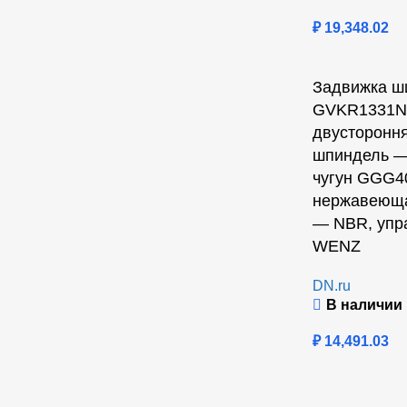
₽
19,348.02
Задвижка ш
GVKR1331N-
двусторонн
шпиндель —
чугун GGG4
нержавеюща
— NBR, упр
WENZ
DN.ru
В наличии
₽
14,491.03