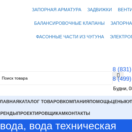
ЗАПОРНАЯ АРМАТУРА
ЗАДВИЖКИ
ВЕНТ
БАЛАНСИРОВОЧНЫЕ КЛАПАНЫ
ЗАПОРНА
ФАСОННЫЕ ЧАСТИ ИЗ ЧУГУНА
ЭЛЕКТРО
8 (831
8 (499
Будни, 0
ГЛАВНАЯ
КАТАЛОГ ТОВАРОВ
КОМПАНИЯ
ПОМОЩЬ
ЦЕНЫ
КУ
БРЕНДЫ
ПРОЕКТИРОВЩИКАМ
КОНТАКТЫ
вода, вода техническая