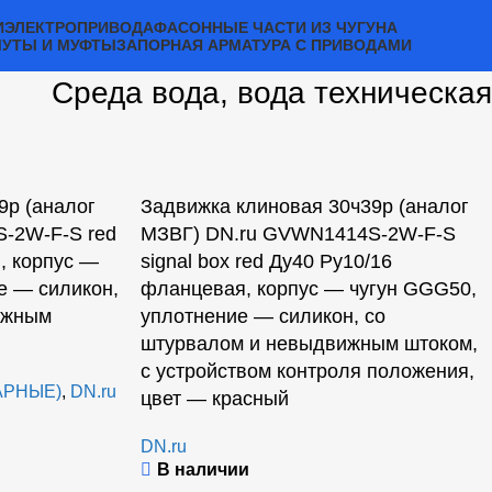
И
ЭЛЕКТРОПРИВОДА
ФАСОННЫЕ ЧАСТИ ИЗ ЧУГУНА
МУТЫ И МУФТЫ
ЗАПОРНАЯ АРМАТУРА С ПРИВОДАМИ
Среда вода, вода техническая
9р (аналог
Задвижка клиновая 30ч39р (аналог
-2W-F-S red
МЗВГ) DN.ru GVWN1414S-2W-F-S
, корпус —
signal box red Ду40 Ру10/16
е — силикон,
фланцевая, корпус — чугун GGG50,
ижным
уплотнение — силикон, со
штурвалом и невыдвижным штоком,
с устройством контроля положения,
АРНЫЕ)
,
DN.ru
цвет — красный
DN.ru
В наличии