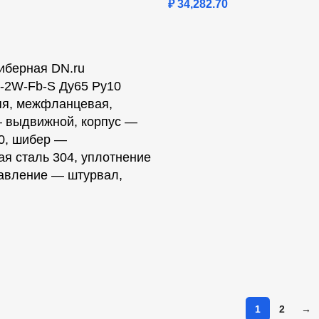
₽
34,282.70
иберная DN.ru
2W-Fb-S Ду65 Ру10
яя, межфланцевая,
 выдвижной, корпус —
0, шибер —
я сталь 304, уплотнение
авление — штурвал,
1
2
→