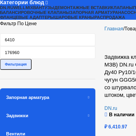
Категории блюд
DN.RU
WELLMIX
ВАНТУЗЫ
ДЕМОНТАЖНЫЕ ВСТАВКИ
КЛАПАНЫ
БАЛАНСИРОВОЧНЫЕ КЛАПАНЫ
ЗАПОРНАЯ АРМАТУРА
НАСОСН
ФЛАНЦЕВЫЕ АДАПТЕРЫ
ШАРОВЫЕ КРАНЫ
РАСПРОДАЖА
Фильтр По Цене
Главная
Това
Задвижка кл
МЗВ) DN.ru
Фильтрация
Ду40 Ру10/1
чугун GGG5
со штурвал
штоком, цве
Запорная арматура
DN.ru
В наличии
Задвижки
₽
6,410.97
Вентили