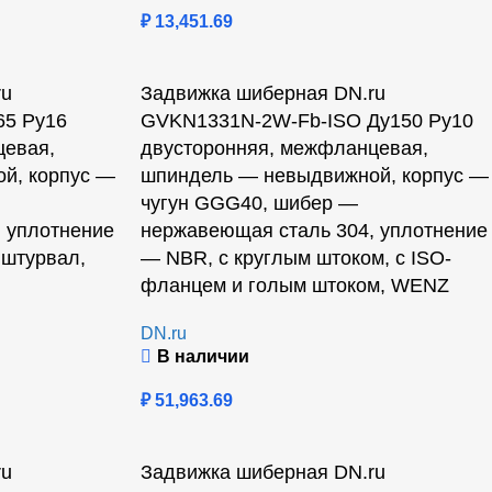
₽
13,451.69
ru
Задвижка шиберная DN.ru
5 Ру16
GVKN1331N-2W-Fb-ISO Ду150 Ру10
цевая,
двусторонняя, межфланцевая,
й, корпус —
шпиндель — невыдвижной, корпус —
чугун GGG40, шибер —
 уплотнение
нержавеющая сталь 304, уплотнение
штурвал,
— NBR, с круглым штоком, с ISO-
фланцем и голым штоком, WENZ
DN.ru
В наличии
₽
51,963.69
ru
Задвижка шиберная DN.ru