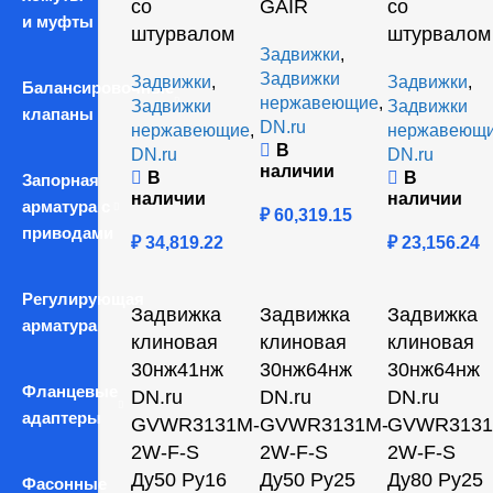
со
GAIR
со
и муфты
штурвалом
штурвалом
Задвижки
,
Задвижки
Задвижки
,
Задвижки
,
Балансировочные
нержавеющие
,
Задвижки
Задвижки
клапаны
DN.ru
нержавеющие
,
нержавеющ
В
DN.ru
DN.ru
наличии
В
В
Запорная
наличии
наличии
арматура с
₽
60,319.15
приводами
₽
34,819.22
₽
23,156.24
Регулирующая
Задвижка
Задвижка
Задвижка
арматура
клиновая
клиновая
клиновая
30нж41нж
30нж64нж
30нж64нж
Фланцевые
DN.ru
DN.ru
DN.ru
адаптеры
GVWR3131M-
GVWR3131M-
GVWR3131
2W-F-S
2W-F-S
2W-F-S
Ду50 Ру16
Ду50 Ру25
Ду80 Ру25
Фасонные