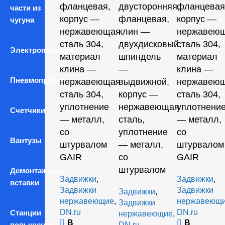
фланцевая,
двусторонняя,
фланцевая
части из
корпус —
фланцевая,
корпус —
чугуна
нержавеющая
клин —
нержавею
сталь 304,
двухдисковый,
сталь 304,
Электропривода
материал
шпиндель
материал
клина —
—
клина —
Пневмопривода
нержавеющая
выдвижной,
нержавею
сталь 304,
корпус —
сталь 304,
уплотнение
нержавеющая
уплотнени
Счетчики
— металл,
сталь,
— металл,
со
уплотнение
со
Вантузы
штурвалом
— металл,
штурвалом
GAIR
со
GAIR
штурвалом
Демонтажные
Задвижки
,
Задвижки
,
вставки
Задвижки
Задвижки
Задвижки
,
нержавеющие
,
нержавеющ
Задвижки
DN.ru
DN.ru
Станции
нержавеющие
,
В
В
повышения
DN.ru