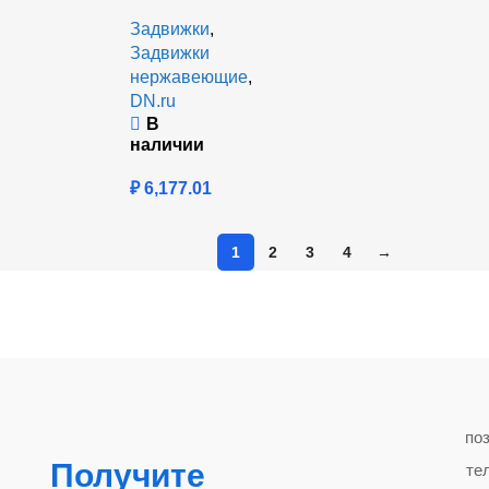
Задвижки
,
Задвижки
нержавеющие
,
DN.ru
В
наличии
₽
6,177.01
1
2
3
4
→
по
Получите
те