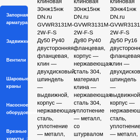
клиновая
клиновая
клиновая
30нж15нж
30нж15нж
30нж41нж
Запорная
DN.ru
DN.ru
DN.ru
арматура
GVWR3131M-
GVWR3131M-
GVWR3131
2W-F-S
2W-F-S
2W-F-S
Ду50 Ру40
Ду80 Ру40
Ду50 Ру16
Задвижки
двусторонняя,
фланцевая,
двусторонн
фланцевая,
корпус —
фланцевая
Вентили
клин —
нержавеющая
клин —
двухдисковый,
сталь 304,
двухдисков
Шаровые
шпиндель
материал
шпиндель
краны
—
клина —
—
выдвижной,
нержавеющая
выдвижной
корпус —
сталь 304,
корпус —
Насосное
нержавеющая
уплотнение
нержавею
оборудование
сталь,
— металл,
сталь,
уплотнение
со
уплотнени
Врезные
— металл,
штурвалом
— металл,
хомуты