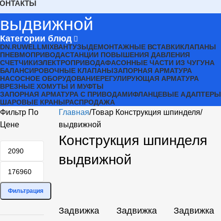
КОНТАКТЫ
выдвижной
Категории блюд
DN.RU
WELLMIX
ВАНТУЗЫ
ДЕМОНТАЖНЫЕ ВСТАВКИ
КЛАПАНЫ
ПНЕВМОПРИВОДА
СТАНЦИИ ПОВЫШЕНИЯ ДАВЛЕНИЯ
СЧЕТЧИКИ
ЭЛЕКТРОПРИВОДА
ФАСОННЫЕ ЧАСТИ ИЗ ЧУГУНА
БАЛАНСИРОВОЧНЫЕ КЛАПАНЫ
ЗАПОРНАЯ АРМАТУРА
НАСОСНОЕ ОБОРУДОВАНИЕ
РЕГУЛИРУЮЩАЯ АРМАТУРА
ВРЕЗНЫЕ ХОМУТЫ И МУФТЫ
ЗАПОРНАЯ АРМАТУРА С ПРИВОДАМИ
ФЛАНЦЕВЫЕ АДАПТЕРЫ
ШАРОВЫЕ КРАНЫ
РАСПРОДАЖА
Фильтр По
Главная
Товар Конструкция шпинделя
Цене
выдвижной
Конструкция шпинделя
выдвижной
Фильтрация
Задвижка
Задвижка
Задвижка