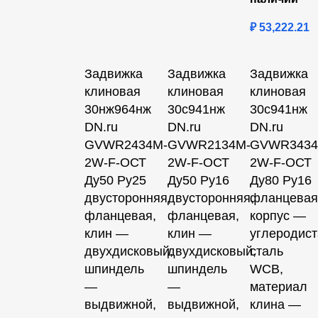
₽
53,222.21
Задвижка
Задвижка
Задвижка
клиновая
клиновая
клиновая
30нж964нж
30с941нж
30с941нж
DN.ru
DN.ru
DN.ru
GVWR2434M-
GVWR2134M-
GVWR3434
2W-F-ОСТ
2W-F-ОСТ
2W-F-ОСТ
Ду50 Ру25
Ду50 Ру16
Ду80 Ру16
двусторонняя,
двусторонняя,
фланцевая
фланцевая,
фланцевая,
корпус —
клин —
клин —
углеродист
двухдисковый,
двухдисковый,
сталь
шпиндель
шпиндель
WCB,
—
—
материал
выдвижной,
выдвижной,
клина —