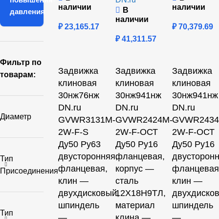
наличии
наличии
В
давления
наличии
₽
23,165.17
₽
70,379.69
₽
41,311.57
Фильтр по
Задвижка
Задвижка
Задвижка
товарам:
клиновая
клиновая
клиновая
30нж76нж
30нж941нж
30нж941нж
DN.ru
DN.ru
DN.ru
Диаметр
GVWR3131M-
GVWR2424M-
GVWR2434
2W-F-S
2W-F-ОСТ
2W-F-ОСТ
Ду50 Ру63
Ду50 Ру16
Ду50 Ру16
двусторонняя,
фланцевая,
двусторонн
Тип
фланцевая,
корпус —
фланцевая
Присоединения
клин —
сталь
клин —
двухдисковый,
12Х18Н9ТЛ,
двухдисков
шпиндель
материал
шпиндель
Тип
—
клина —
—