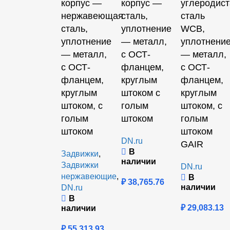
корпус —
корпус —
углеродист
нержавеющая
сталь,
сталь
сталь,
уплотнение
WCB,
уплотнение
— металл,
уплотнени
— металл,
с ОСТ-
— металл,
c ОСТ-
фланцем,
с ОСТ-
фланцем,
круглым
фланцем,
круглым
штоком с
круглым
штоком, с
голым
штоком, с
голым
штоком
голым
штоком
штоком
DN.ru
GAIR
В
Задвижки
,
наличии
Задвижки
DN.ru
нержавеющие
,
В
₽
38,765.76
наличии
DN.ru
В
₽
29,083.13
наличии
₽
55,313.93