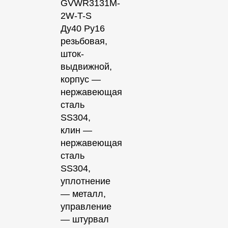
GVWR3131M-
2W-T-S
Ду40 Ру16
резьбовая,
шток-
выдвижной,
корпус —
нержавеющая
сталь
SS304,
клин —
нержавеющая
сталь
SS304,
уплотнение
— металл,
управление
— штурвал