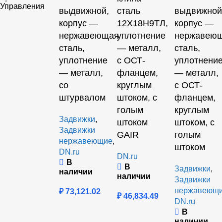
Управления
выдвижной,
сталь
выдвижной
корпус —
12Х18Н9ТЛ,
корпус —
нержавеющая
уплотнение
нержавею
сталь,
— металл,
сталь,
уплотнение
с ОСТ-
уплотнени
— металл,
фланцем,
— металл,
со
круглым
c ОСТ-
штурвалом
штоком, с
фланцем,
голым
круглым
Задвижки
,
штоком
штоком, с
Задвижки
GAIR
голым
нержавеющие
,
штоком
DN.ru
DN.ru
В
В
Задвижки
,
наличии
наличии
Задвижки
нержавеющ
₽
73,121.02
₽
46,834.49
DN.ru
В
наличии