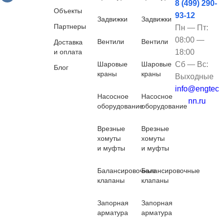
8 (499) 290-
Объекты
93-12
Задвижки
Задвижки
Партнеры
Пн — Пт:
08:00 —
Вентили
Вентили
Доставка
и оплата
18:00
Шаровые
Шаровые
Сб — Вс:
Блог
краны
краны
Выходные
info@engtec
Насосное
Насосное
nn.ru
оборудование
оборудование
Врезные
Врезные
хомуты
хомуты
и муфты
и муфты
Балансировочные
Балансировочные
клапаны
клапаны
Запорная
Запорная
арматура
арматура