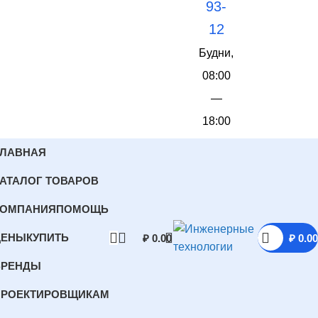
93-
12
Будни,
08:00
—
18:00
ГЛАВНАЯ
АТАЛОГ ТОВАРОВ
КОМПАНИЯ
ПОМОЩЬ
ЦЕНЫ
КУПИТЬ
₽
0.00
₽
0.00
БРЕНДЫ
ПРОЕКТИРОВЩИКАМ