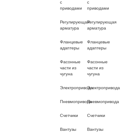
с
с
приводами
приводами
Регулирующая
Регулирующая
арматура
арматура
Фланцевые
Фланцевые
адаптеры
адаптеры
Фасонные
Фасонные
части из
части из
чугуна
чугуна
Электропривода
Электропривода
Пневмопривода
Пневмопривода
Счетчики
Счетчики
Вантузы
Вантузы