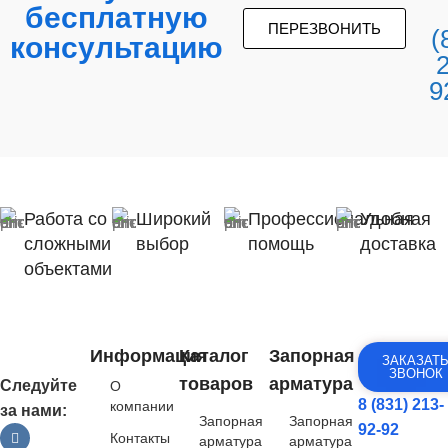
бесплатную
ПЕРЕЗВОНИТЬ
(
консультацию
9
Работа со
Широкий
Профессиональная
Удобная
сложными
выбор
помощь
доставка
объектами
Информация
Каталог
Запорная
ЗАКАЗАТ
ЗВОНОК
товаров
арматура
Следуйте
О
8 (831) 213-
компании
за нами:
Запорная
Запорная
92-92
Контакты
арматура
арматура