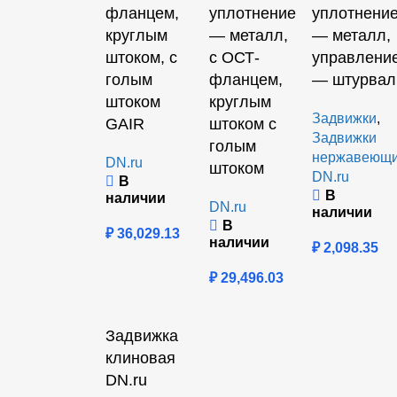
фланцем,
уплотнение
уплотнени
круглым
— металл,
— металл,
штоком, с
с ОСТ-
управлени
голым
фланцем,
— штурвал
штоком
круглым
Задвижки
,
GAIR
штоком с
Задвижки
голым
нержавеющ
DN.ru
штоком
DN.ru
В
В
наличии
DN.ru
наличии
В
₽
36,029.13
наличии
₽
2,098.35
₽
29,496.03
Задвижка
клиновая
DN.ru