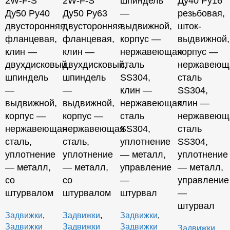
2W-F-S
2W-F-S
шпиндель
Ду40 Ру16
Ду50 Ру40
Ду50 Ру63
—
резьбовая,
двусторонняя,
двусторонняя,
выдвижной,
шток-
фланцевая,
фланцевая,
корпус —
выдвижной,
клин —
клин —
нержавеющая
корпус —
двухдисковый,
двухдисковый,
сталь
нержавеющ
шпиндель
шпиндель
SS304,
сталь
—
—
клин —
SS304,
выдвижной,
выдвижной,
нержавеющая
клин —
корпус —
корпус —
сталь
нержавеющ
нержавеющая
нержавеющая
SS304,
сталь
сталь,
сталь,
уплотнение
SS304,
уплотнение
уплотнение
— металл,
уплотнение
— металл,
— металл,
управление
— металл,
со
со
—
управление
штурвалом
штурвалом
штурвал
—
штурвал
Задвижки
,
Задвижки
,
Задвижки
,
Задвижки
Задвижки
Задвижки
Задвижки
,