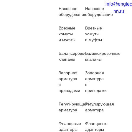
info@engtec
Насосное
Насосное
nn.ru
оборудование
оборудование
Врезные
Врезные
хомуты
хомуты
и муфты
и муфты
Балансировочные
Балансировочные
клапаны
клапаны
Запорная
Запорная
арматура
арматура
с
с
приводами
приводами
Регулирующая
Регулирующая
арматура
арматура
Фланцевые
Фланцевые
адаптеры
адаптеры