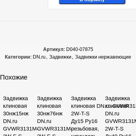
Артикул:
D040-07875
Категории:
DN.ru
,
Задвижки
,
Задвижки нержавеющие
Похожие
Задвижка
Задвижка
Задвижка
Задвижка
клиновая
клиновая
клиновая DN.ru GVWR31
клиновая
30нж15нж
30нж76нж
2W-T-S
DN.ru
DN.ru
DN.ru
Ду15 Ру16
GVWR3131
GVWR3131M-
GVWR3131M-
резьбовая,
2W-T-S