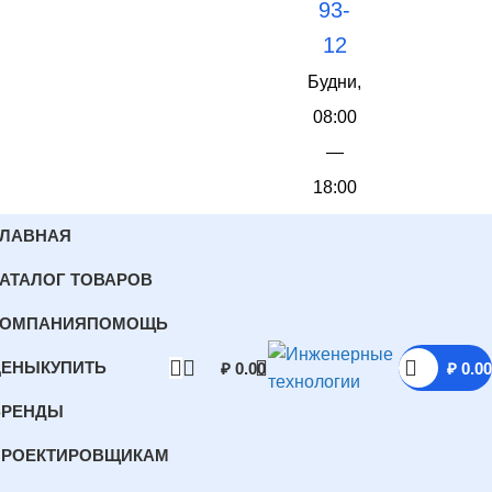
93-
12
Будни,
08:00
—
18:00
ГЛАВНАЯ
АТАЛОГ ТОВАРОВ
КОМПАНИЯ
ПОМОЩЬ
ЦЕНЫ
КУПИТЬ
₽
0.00
₽
0.00
БРЕНДЫ
ПРОЕКТИРОВЩИКАМ