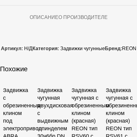
ОПИСАНИЕ
О ПРОИЗВОДИТЕЛЕ
Артикул:
Н/Д
Категория:
Задвижки чугунные
Бренд:
REON
Похожие
Задвижка
Задвижка
Задвижка
Задвижка
с
чугунная
чугунная с
чугунная с
обрезиненным
двухдисковая
обрезиненным
обрезинен
клином
с
клином
клином
под
выдвижным
(красная)
(красная)
электропривод
шпинделем
REON тип
REON тип
ABRA
30ч6бр DN
RSV60 с
RSV61 с