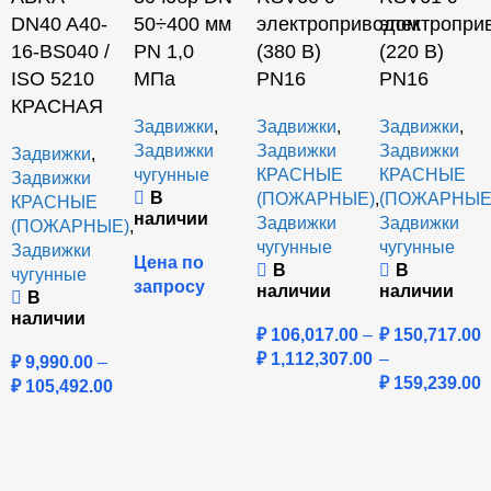
DN40 A40-
50÷400 мм
электроприводом
электропри
16-BS040 /
PN 1,0
(380 В)
(220 В)
ISO 5210
МПа
PN16
PN16
КРАСНАЯ
Задвижки
,
Задвижки
,
Задвижки
,
Задвижки
Задвижки
Задвижки
Задвижки
,
чугунные
КРАСНЫЕ
КРАСНЫЕ
Задвижки
В
(ПОЖАРНЫЕ)
,
(ПОЖАРНЫЕ
КРАСНЫЕ
наличии
Задвижки
Задвижки
(ПОЖАРНЫЕ)
,
чугунные
чугунные
Задвижки
Цена по
В
В
чугунные
запросу
наличии
наличии
В
наличии
₽
106,017.00
–
₽
150,717.00
₽
1,112,307.00
–
₽
9,990.00
–
₽
159,239.00
₽
105,492.00