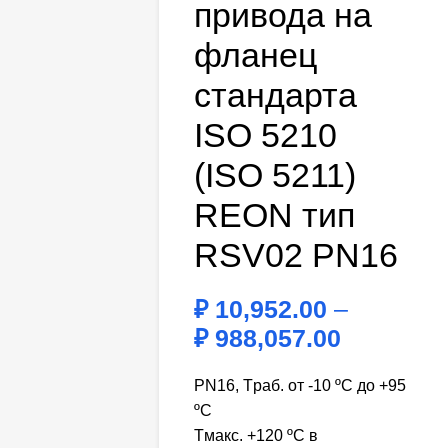
привода на
фланец
стандарта
ISO 5210
(ISO 5211)
REON тип
RSV02 PN16
₽
10,952.00
–
₽
988,057.00
PN16, Tраб. от -10 ºC до +95
ºC
Tмакс. +120 ºC в