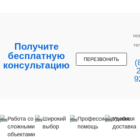
по
Получите
те
бесплатную
ПЕРЕЗВОНИТЬ
(
консультацию
9
Работа со
Широкий
Профессиональная
Удобная
сложными
выбор
помощь
доставка
объектами