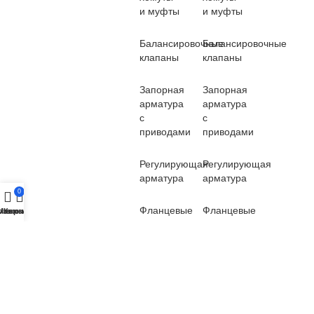
и муфты
и муфты
Балансировочные
Балансировочные
клапаны
клапаны
Запорная
Запорная
арматура
арматура
с
с
приводами
приводами
Регулирующая
Регулирующая
арматура
арматура
0
Фланцевые
Фланцевые
озвонить
Меню
Корзина
адаптеры
адаптеры
Фасонные
Фасонные
части из
части из
чугуна
чугуна