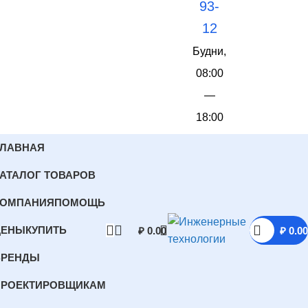
93-
12
Будни,
08:00
—
18:00
ГЛАВНАЯ
АТАЛОГ ТОВАРОВ
КОМПАНИЯ
ПОМОЩЬ
ЦЕНЫ
КУПИТЬ
₽
0.00
₽
0.00
БРЕНДЫ
ПРОЕКТИРОВЩИКАМ