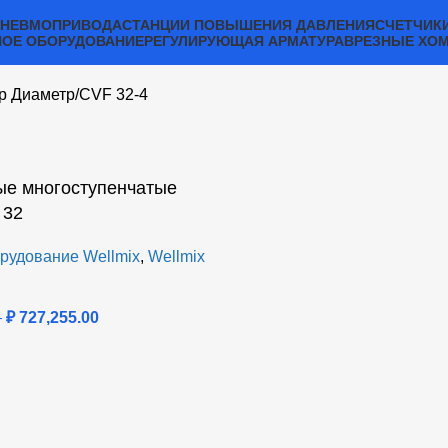
ПНЕВМОПРИВОДА
СТАНЦИИ ПОВЫШЕНИЯ ДАВЛЕНИЯ
СЧЕТЧИК
ОЕ ОБОРУДОВАНИЕ
РЕГУЛИРУЮЩАЯ АРМАТУРА
ВРЕЗНЫЕ ХО
р Диаметр
CVF 32-4
ые многоступенчатые
 32
рудование Wellmix
,
Wellmix
–
₽
727,255.00