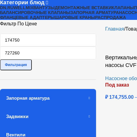
Категории блюд
DN.RU
WELLMIX
ВАНТУЗЫ
ДЕМОНТАЖНЫЕ ВСТАВКИ
КЛАПАНЫ
БАЛАНСИРОВОЧНЫЕ КЛАПАНЫ
ЗАПОРНАЯ АРМАТУРА
НАСОСН
ФЛАНЦЕВЫЕ АДАПТЕРЫ
ШАРОВЫЕ КРАНЫ
РАСПРОДАЖА
Фильтр По Цене
Главная
Това
Вертикальн
насосы CVF
Фильтрация
Насосное обо
Под заказ
₽
174,755.00
Запорная арматура
Задвижки
Вентили