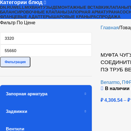
Категории блюд
DN.RU
WELLMIX
ВАНТУЗЫ
ДЕМОНТАЖНЫЕ ВСТАВКИ
КЛАПАНЫ
БАЛАНСИРОВОЧНЫЕ КЛАПАНЫ
ЗАПОРНАЯ АРМАТУРА
НАСОСН
ФЛАНЦЕВЫЕ АДАПТЕРЫ
ШАРОВЫЕ КРАНЫ
РАСПРОДАЖА
Фильтр По Цене
Главная
Това
МУФТА ЧУГ
СОЕДИНИТЕ
Фильтрация
ПЭ ТРУБ B
Benarmo
,
ПФР
В наличии
Запорная арматура
₽
4,306.54
–
₽
Задвижки
Вентили