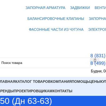
ЗАПОРНАЯ АРМАТУРА
ЗАДВИЖКИ
ВЕНТ
БАЛАНСИРОВОЧНЫЕ КЛАПАНЫ
ЗАПОРНА
ФАСОННЫЕ ЧАСТИ ИЗ ЧУГУНА
ЭЛЕКТРО
8 (831
8 (499
Будни, 0
ГЛАВНАЯ
КАТАЛОГ ТОВАРОВ
КОМПАНИЯ
ПОМОЩЬ
ЦЕНЫ
КУ
БРЕНДЫ
ПРОЕКТИРОВЩИКАМ
КОНТАКТЫ
50 (Дн 63-63)