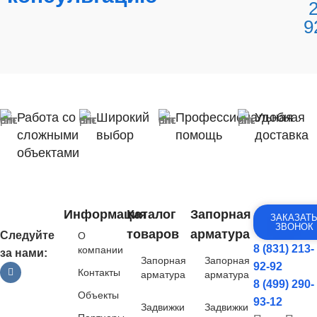
9
Работа со
Широкий
Профессиональная
Удобная
сложными
выбор
помощь
доставка
объектами
Информация
Каталог
Запорная
ЗАКАЗАТ
ЗВОНОК
товаров
арматура
Следуйте
О
8 (831) 213-
компании
за нами:
Запорная
Запорная
92-92
Контакты
арматура
арматура
8 (499) 290-
Объекты
93-12
Задвижки
Задвижки