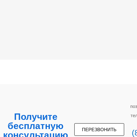
по
Получите
те
бесплатную
ПЕРЕЗВОНИТЬ
(
консультацию