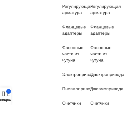
Регулирующая
Регулирующая
арматура
арматура
Фланцевые
Фланцевые
адаптеры
адаптеры
Фасонные
Фасонные
части из
части из
чугуна
чугуна
Электропривода
Электропривода
Пневмопривода
Пневмопривода
0
озвонить
Меню
Корзина
Счетчики
Счетчики
Вантузы
Вантузы
Демонтажные
Демонтажные
вставки
вставки