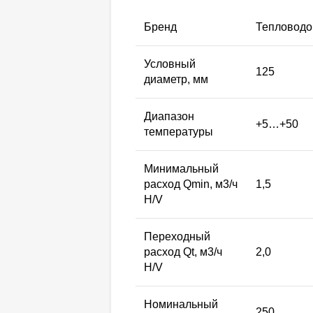
Бренд
Тепловод
Условный
125
диаметр, мм
Диапазон
+5…+50
температуры
Минимальный
расход Qmin, м3/ч
1,5
H/V
Переходный
расход Qt, м3/ч
2,0
H/V
Номинальный
250