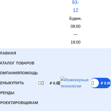
93-
12
Будни,
08:00
—
18:00
ГЛАВНАЯ
АТАЛОГ ТОВАРОВ
КОМПАНИЯ
ПОМОЩЬ
ЦЕНЫ
КУПИТЬ
₽
0.00
₽
0.00
БРЕНДЫ
ПРОЕКТИРОВЩИКАМ