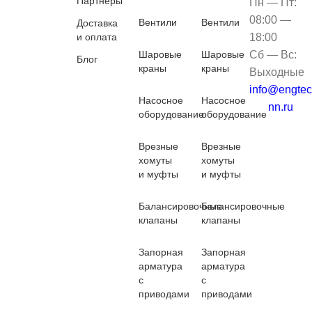
Партнеры
Пн — Пт:
08:00 —
Вентили
Вентили
Доставка
и оплата
18:00
Шаровые
Шаровые
Сб — Вс:
Блог
краны
краны
Выходные
info@engtec
Насосное
Насосное
nn.ru
оборудование
оборудование
Врезные
Врезные
хомуты
хомуты
и муфты
и муфты
Балансировочные
Балансировочные
клапаны
клапаны
Запорная
Запорная
арматура
арматура
с
с
приводами
приводами