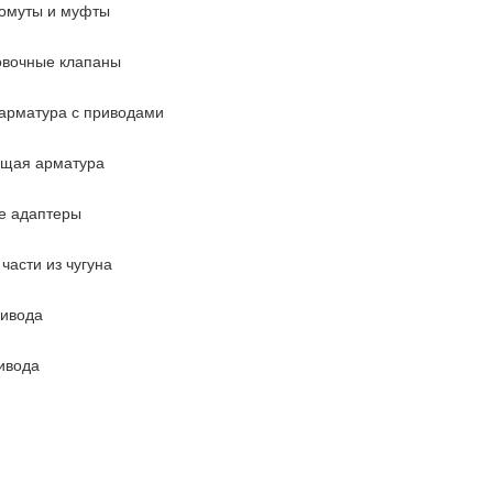
омуты и муфты
овочные клапаны
арматура с приводами
ющая арматура
е адаптеры
части из чугуна
ривода
ивода