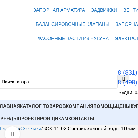
ЗАПОРНАЯ АРМАТУРА
ЗАДВИЖКИ
ВЕНТ
БАЛАНСИРОВОЧНЫЕ КЛАПАНЫ
ЗАПОРНА
ФАСОННЫЕ ЧАСТИ ИЗ ЧУГУНА
ЭЛЕКТРО
8 (831
8 (499
Будни, 0
ГЛАВНАЯ
КАТАЛОГ ТОВАРОВ
КОМПАНИЯ
ПОМОЩЬ
ЦЕНЫ
КУ
БРЕНДЫ
ПРОЕКТИРОВЩИКАМ
КОНТАКТЫ
Главная
Счетчики
ВСХ-15-02 Счетчик холоной воды 110м
Открыть