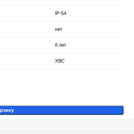
IP-54
нет
6 лет
ХВС
орзину