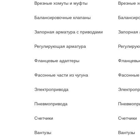
Врезные хомуты и муфты
Врезные х
Балансировочные клапаны
Балансир
Запорная арматура с приводами
Запорная 
Регулирующая арматура
Регулиру
Фланцевые адаптеры
Фланцевы
Фасонные части из чугуна
Фасонные 
Электропривода
Электроп
Пневмопривода
Пневмопр
Счетчики
Счетчики
Вантузы
Вантузы