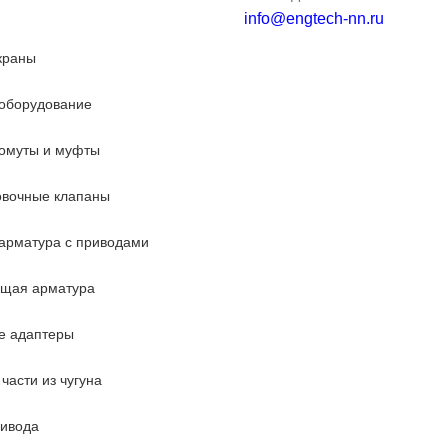
info@engtech-nn.ru
краны
оборудование
омуты и муфты
овочные клапаны
арматура с приводами
ющая арматура
е адаптеры
части из чугуна
ривода