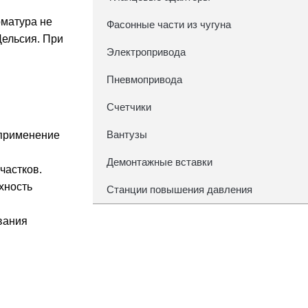
рматура не
Фасонные части из чугуна
Цельсия. При
Электропривода
Пневмопривода
Счетчики
Вантузы
 применение
Демонтажные вставки
частков.
хность
Станции повышения давления
вания