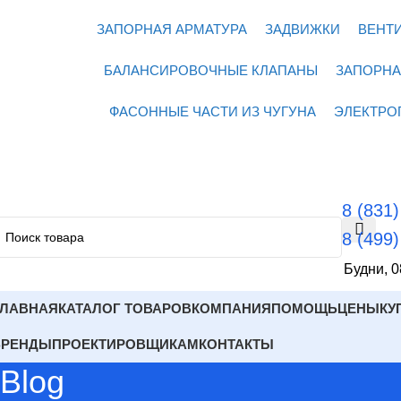
ЗАПОРНАЯ АРМАТУРА
ЗАДВИЖКИ
ВЕНТ
БАЛАНСИРОВОЧНЫЕ КЛАПАНЫ
ЗАПОРНА
ФАСОННЫЕ ЧАСТИ ИЗ ЧУГУНА
ЭЛЕКТРО
8 (831
8 (499
Будни, 0
ГЛАВНАЯ
КАТАЛОГ ТОВАРОВ
КОМПАНИЯ
ПОМОЩЬ
ЦЕНЫ
КУ
БРЕНДЫ
ПРОЕКТИРОВЩИКАМ
КОНТАКТЫ
Blog