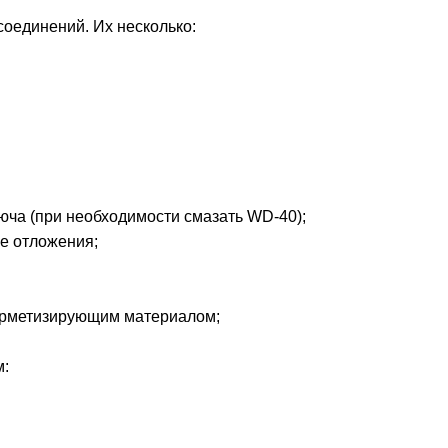
оединений. Их несколько:
юча (при необходимости смазать WD-40);
ые отложения;
герметизирующим материалом;
м: