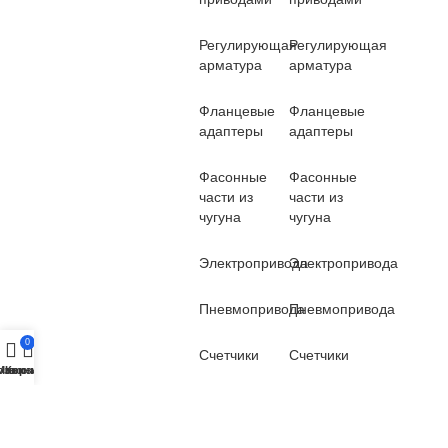
Регулирующая
Регулирующая
арматура
арматура
Фланцевые
Фланцевые
адаптеры
адаптеры
Фасонные
Фасонные
части из
части из
чугуна
чугуна
Электропривода
Электропривода
Пневмопривода
Пневмопривода
0
Счетчики
Счетчики
озвонить
Меню
Корзина
Вантузы
Вантузы
Демонтажные
Демонтажные