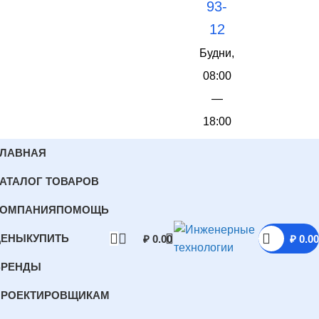
93-
12
Будни,
08:00
—
18:00
ГЛАВНАЯ
АТАЛОГ ТОВАРОВ
КОМПАНИЯ
ПОМОЩЬ
ЦЕНЫ
КУПИТЬ
₽
0.00
₽
0.00
БРЕНДЫ
ПРОЕКТИРОВЩИКАМ