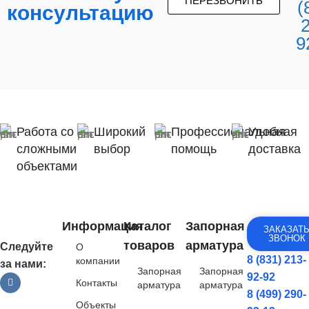
ПЕРЕЗВОНИТЬ
(
консультацию
9
Работа со
Широкий
Профессиональная
Удобная
сложными
выбор
помощь
доставка
объектами
Информация
Каталог
Запорная
ЗАКАЗАТ
ЗВОНОК
товаров
арматура
Следуйте
О
8 (831) 213-
компании
за нами:
Запорная
Запорная
92-92
Контакты
арматура
арматура
8 (499) 290-
Объекты