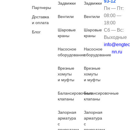
93-12
Задвижки
Задвижки
Партнеры
Пн — Пт:
08:00 —
Вентили
Вентили
Доставка
и оплата
18:00
Шаровые
Шаровые
Сб — Вс:
Блог
краны
краны
Выходные
info@engtec
Насосное
Насосное
nn.ru
оборудование
оборудование
Врезные
Врезные
хомуты
хомуты
и муфты
и муфты
Балансировочные
Балансировочные
клапаны
клапаны
Запорная
Запорная
арматура
арматура
с
с
приводами
приводами