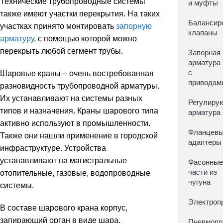
Технические трубопроводные системы
и муфты
также имеют участки перекрытия. На таких
Балансир
участках принято монтировать
запорную
клапаны
арматуру
, с помощью которой можно
перекрыть любой сегмент трубы.
Запорная
арматура
с
Шаровые краны – очень востребованная
приводам
разновидность трубопроводной арматуры.
Их устанавливают на системы разных
Регулиру
типов и назначения. Краны шарового типа
арматура
активно используют в промышленности.
Фланцев
Также они нашли применение в городской
адаптеры
инфраструктуре. Устройства
устанавливают на магистральные
Фасонны
части из
отопительные, газовые, водопроводные
чугуна
системы.
Электроп
В составе шарового крана корпус,
запирающий орган в виде шара,
Пневмопр