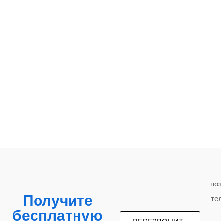
по
Получите
те
бесплатную