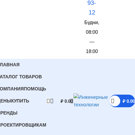
93-
12
Будни,
08:00
—
18:00
ГЛАВНАЯ
АТАЛОГ ТОВАРОВ
КОМПАНИЯ
ПОМОЩЬ
ЦЕНЫ
КУПИТЬ
₽
0.00
₽
0.00
БРЕНДЫ
ПРОЕКТИРОВЩИКАМ