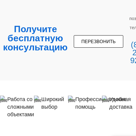
по
Получите
те
бесплатную
ПЕРЕЗВОНИТЬ
(
консультацию
9
Работа со
Широкий
Профессиональная
Удобная
сложными
выбор
помощь
доставка
объектами