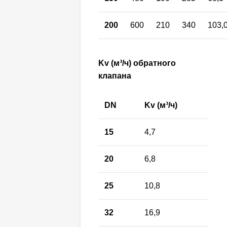
200
600
210
340
103,
Kv
(м³/ч)
обратного
клапана
DN
Kv (м³/ч)
15
4,7
20
6,8
25
10,8
32
16,9