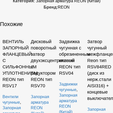
Категория:
Запорная арматура REON (Китай)
Бренд:
REON
Похожие
ВЕНТИЛЬ
Дисковый
Задвижка
Затвор
ЗАПОРНЫЙ
поворотный
чугунная с
чугунный
ФЛАНЦЕВЫЙ
затвор
обрезиненным
межфланце
С
двухэксцентриковый
клином
Reon тип
СИЛЬФОННЫМ
с
REON тип
RSV84RED
УПЛОТНЕНИЕМ
редуктором
RSV04
(диск из
REON тип
REON тип
нерж.стали
Задвижки
RSV17
RSV70
AISI316) +
чугунные
,
концевые
Запорная
Вентили
Запорная
выключате
арматура
чугунные
,
арматура
REON
Запорная
REON
Запорная
(Китай)