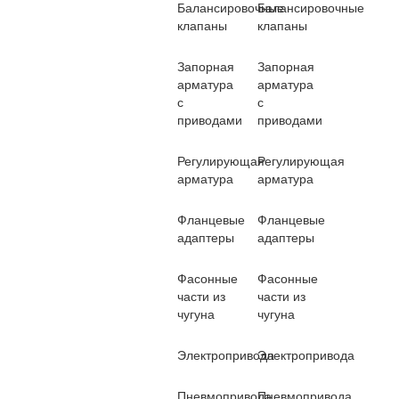
Балансировочные
Балансировочные
клапаны
клапаны
Запорная
Запорная
арматура
арматура
с
с
приводами
приводами
Регулирующая
Регулирующая
арматура
арматура
Фланцевые
Фланцевые
адаптеры
адаптеры
Фасонные
Фасонные
части из
части из
чугуна
чугуна
Электропривода
Электропривода
Пневмопривода
Пневмопривода