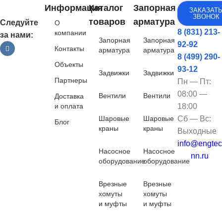
Информация
Каталог
Запорная
ЗАКАЗАТ
ЗВОНОК
товаров
арматура
Следуйте
О
8 (831) 213-
компании
за нами:
Запорная
Запорная
92-92
Контакты
арматура
арматура
8 (499) 290-
Объекты
93-12
Задвижки
Задвижки
Партнеры
Пн — Пт:
08:00 —
Вентили
Вентили
Доставка
и оплата
18:00
Шаровые
Шаровые
Сб — Вс:
Блог
краны
краны
Выходные
info@engtec
Насосное
Насосное
nn.ru
оборудование
оборудование
Врезные
Врезные
хомуты
хомуты
и муфты
и муфты